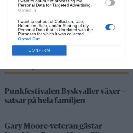
I want to opt-out of processing my
Norrtälje visar vägen: Fler elever
Personal Data for Targeted Advertising.
Opted In
klarar grundskolan
I want to opt-out of Collection, Use,
Robert Beronius
Retention, Sale, and/or Sharing of my
Personal Data that Is Unrelated with the
Purposes for which it was collected.
29 jul
LIBERAL
Opted Out
Dags att ge Rimbo mer makt?
CONFIRM
Robert Beronius
Kultur/Nöje
Punkfestivalen Byskvaller växer –
satsar på hela familjen
Gary Moore-veteran gästar