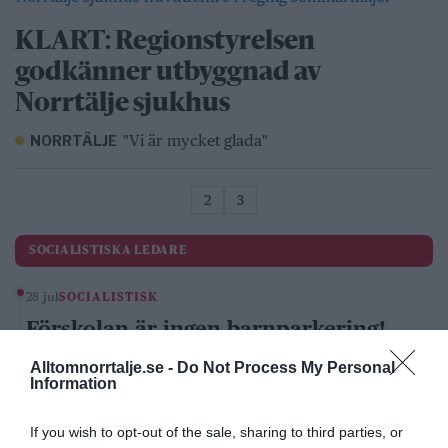
KLART: Regionstyrelsen
godkänner utbyggnad av
Norrtälje sjukhus
"Vi är mycket glada"
NORRTÄLJE
2
3
SOCIALISTISKA LEDARE
28 jul
SOCIALISTISK
Förskolan är ingen barnparkering!
Catarina Wahlgren
Alltomnorrtalje.se -
Do Not Process My Personal
Information
26 jul
SOCIALISTISK
Privatisera inte sjukhuset
If you wish to opt-out of the sale, sharing to third parties, or