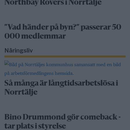
Northbay Rovers i Norrtälje
”Vad händer på byn?” passerar 50
000 medlemmar
Näringsliv
Så många är långtidsarbetslösa i
Norrtälje
Bino Drummond gör comeback -
tar plats i styrelse