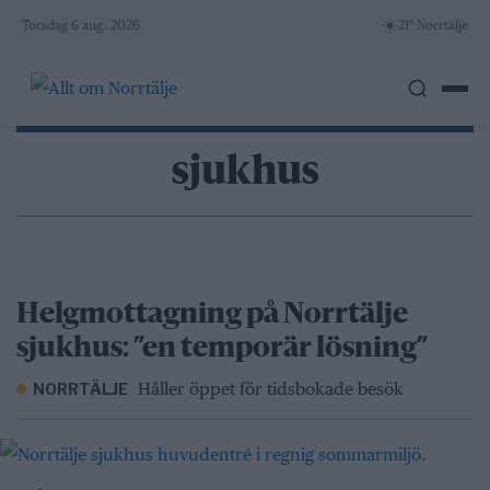
Skip
☀️
Torsdag 6 aug. 2026
21° Norrtälje
to
content
sjukhus
Helgmottagning på Norrtälje
sjukhus: ”en temporär lösning”
Håller öppet för tidsbokade besök
NORRTÄLJE