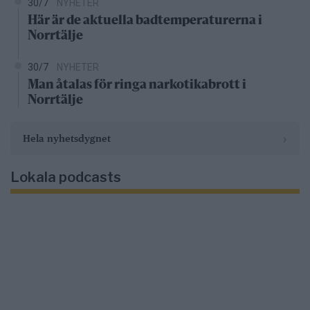
30/7
NYHETER
Här är de aktuella badtemperaturerna i
Norrtälje
30/7
NYHETER
Man åtalas för ringa narkotikabrott i
Norrtälje
›
Hela nyhetsdygnet
Lokala podcasts