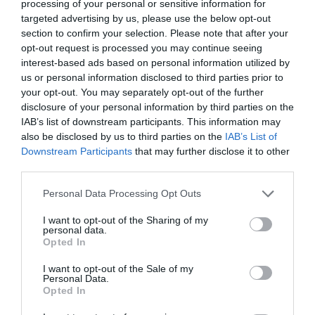
processing of your personal or sensitive information for
Sverker Nyman
targeted advertising by us, please use the below opt-out
section to confirm your selection. Please note that after your
opt-out request is processed you may continue seeing
KONSERVATIVA LEDARE
interest-based ads based on personal information utilized by
us or personal information disclosed to third parties prior to
29 jul
KONSERVATIV
your opt-out. You may separately opt-out of the further
Pinsamt av Norrtelje Tidning
disclosure of your personal information by third parties on the
IAB’s list of downstream participants. This information may
Carl Eos
also be disclosed by us to third parties on the
IAB’s List of
Downstream Participants
that may further disclose it to other
20 jul
KONSERVATIV
third parties.
SD och Tidö avskaffar mängdrabatten för
våldtäkter och andra grova brott –
Personal Data Processing Opt Outs
Socialdemokraterna säger nej
I want to opt-out of the Sharing of my
personal data.
Andrea Kronvall
Opted In
I want to opt-out of the Sale of my
LIBERALA LEDARE
Personal Data.
Opted In
4 aug
LIBERAL