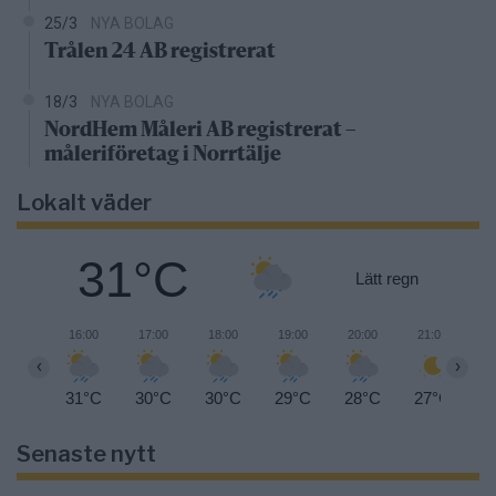
25/3
NYA BOLAG
Trålen 24 AB registrerat
18/3
NYA BOLAG
NordHem Måleri AB registrerat –
måleriföretag i Norrtälje
Lokalt väder
31°C
Lätt regn
16:00
17:00
18:00
19:00
20:00
21:00
2
‹
›
31°C
30°C
30°C
29°C
28°C
27°C
2
Senaste nytt