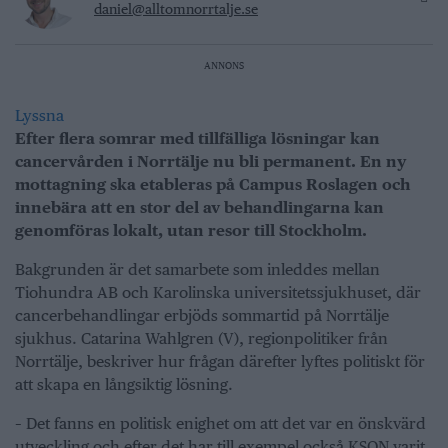
daniel@alltomnorrtalje.se
ANNONS
Lyssna
Efter flera somrar med tillfälliga lösningar kan
cancervården i Norrtälje nu bli permanent. En ny
mottagning ska etableras på Campus Roslagen och
innebära att en stor del av behandlingarna kan
genomföras lokalt, utan resor till Stockholm.
Bakgrunden är det samarbete som inleddes mellan
Tiohundra AB och Karolinska universitetssjukhuset, där
cancerbehandlingar erbjöds sommartid på Norrtälje
sjukhus. Catarina Wahlgren (V), regionpolitiker från
Norrtälje, beskriver hur frågan därefter lyftes politiskt för
att skapa en långsiktig lösning.
– Det fanns en politisk enighet om att det var en önskvärd
utveckling och efter det har till exempel också KSON varit