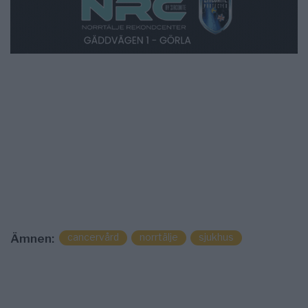
cancervård
norrtälje
sjukhus
Ämnen: