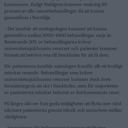
kommunen. Enligt Wahlgren kommer omkring 80
procent av alla cancerbehandlingar då att kunna
genomföras i Norrtälje.
– Det innebär att mottagningen kommer att kunna
genomföra mellan 3000-4000 behandlingar varje år.
Resterande 20% av behandlingarna kräver
universitetssjukhusens resurser och patienter kommer
fortsatt att behöva resa till Stockholm för att få dem.
För patienterna innebär satsningen framför allt ett kraftigt
minskat resande. Behandlingar som kräver
universitetssjukhusens resurser kommer dock även
fortsättningsvis att ske i Stockholm, men för majoriteten
av patienterna minskar behovet av återkommande resor.
På längre sikt ser hon goda möjligheter att flytta mer vård
närmare patienterna genom teknik och samarbete mellan
vårdgivare.
– Screeningen för bröstcancer kommer att bli mer