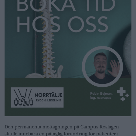
Den permanenta mottagningen på Campus Roslagen
skulle innebära en påtaglig förändring för patienter i