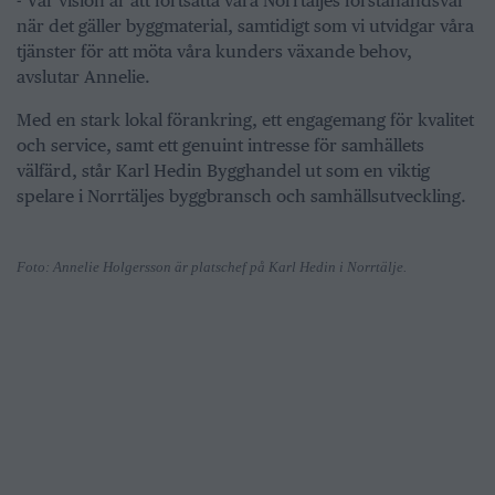
- Vår vision är att fortsätta vara Norrtäljes förstahandsval
när det gäller byggmaterial, samtidigt som vi utvidgar våra
tjänster för att möta våra kunders växande behov,
avslutar Annelie.
Med en stark lokal förankring, ett engagemang för kvalitet
och service, samt ett genuint intresse för samhällets
välfärd, står Karl Hedin Bygghandel ut som en viktig
spelare i Norrtäljes byggbransch och samhällsutveckling.
Foto: Annelie Holgersson är platschef på Karl Hedin i Norrtälje.