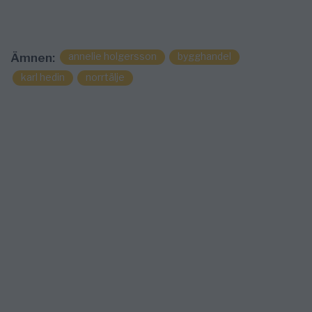
annelie holgersson
bygghandel
Ämnen:
karl hedin
norrtälje