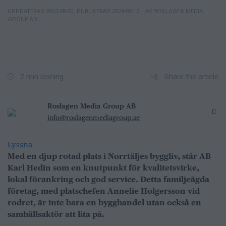
– AV ROSLAGEN MEDIA
UPPDATERAD 2025-08-20
,
PUBLICERAD 2024-02-12
GROUP AB
Share the article
2 min läsning
Roslagen Media Group AB
info@roslagenmediagroup.se
Lyssna
Med en djup rotad plats i Norrtäljes byggliv, står AB
Karl Hedin som en knutpunkt för kvalitetsvirke,
lokal förankring och god service. Detta familjeägda
företag, med platschefen Annelie Holgersson vid
rodret, är inte bara en bygghandel utan också en
samhällsaktör att lita på.