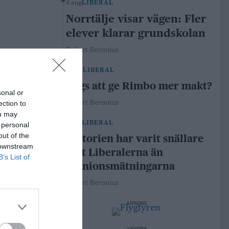
4 aug
LIBERAL
Norrtälje visar vägen: Fler
elever klarar grundskolan
Robert Beronius
29 jul
LIBERAL
Dags att ge Rimbo mer makt?
sonal or
Robert Beronius
ection to
ou may
21 jul
LIBERAL
 personal
out of the
Historien har varit snällare
 downstream
mot Liberalerna än
B’s List of
opinionsmätningarna
Robert Beronius
ANNONS
ANNONS