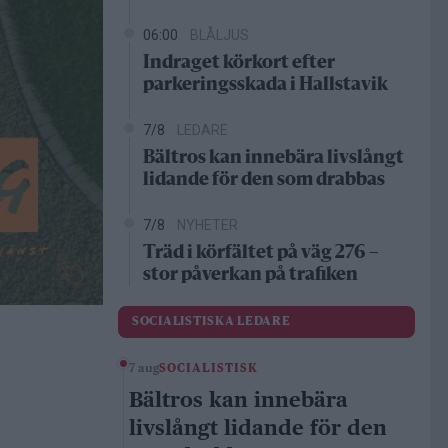
06:00
BLÅLJUS
Indraget körkort efter
parkeringsskada i Hallstavik
7/8
LEDARE
Bältros kan innebära livslångt
lidande för den som drabbas
7/8
NYHETER
Träd i körfältet på väg 276 –
stor påverkan på trafiken
SOCIALISTISKA LEDARE
7 aug
SOCIALISTISK
Bältros kan innebära
livslångt lidande för den