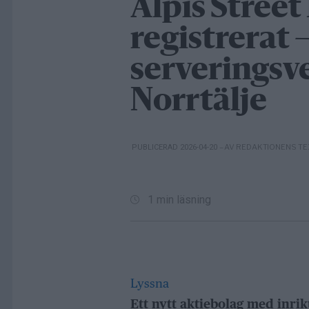
Alpis Street
registrerat 
serveringsv
Norrtälje
– AV REDAKTIONENS T
PUBLICERAD 2026-04-20
1 min läsning
Lyssna
Ett nytt aktiebolag med inrik