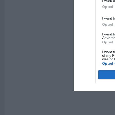
I want t
Opted 
I want t
Opted 
I want 
Advertis
Opted 
I want t
of my P
was col
Opted 