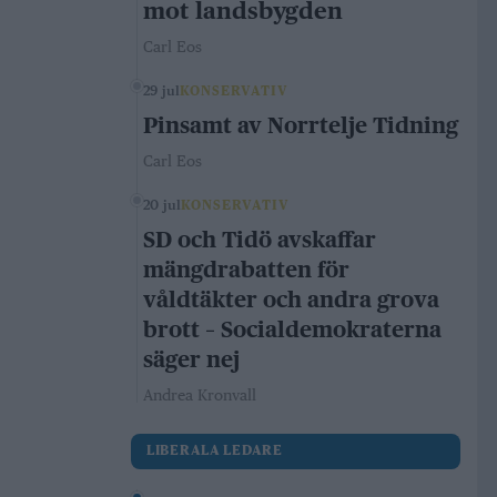
mot landsbygden
Carl Eos
29 jul
KONSERVATIV
Pinsamt av Norrtelje Tidning
Carl Eos
20 jul
KONSERVATIV
SD och Tidö avskaffar
mängdrabatten för
våldtäkter och andra grova
brott – Socialdemokraterna
säger nej
Andrea Kronvall
LIBERALA LEDARE