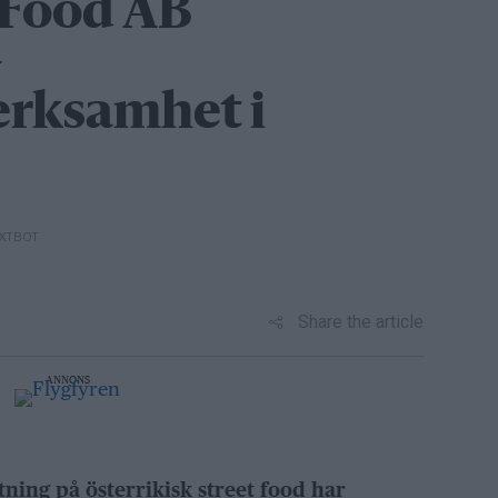
 Food AB
–
erksamhet i
EXTBOT
Share the article
ANNONS
tning på österrikisk street food har