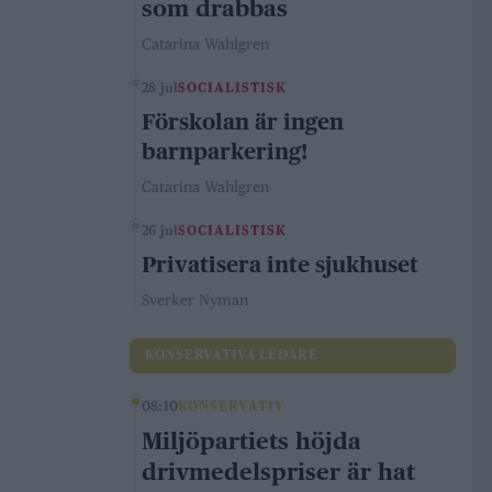
som drabbas
Catarina Wahlgren
28 jul
SOCIALISTISK
Förskolan är ingen
barnparkering!
Catarina Wahlgren
26 jul
SOCIALISTISK
Privatisera inte sjukhuset
Sverker Nyman
KONSERVATIVA LEDARE
08:10
KONSERVATIV
Miljöpartiets höjda
drivmedelspriser är hat