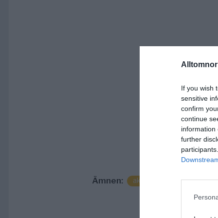
Alltomnorr
If you wish 
sensitive in
confirm you
continue se
information 
further disc
participants
Downstream 
Ämnen:
aktiebolag
norrtälje
Persona