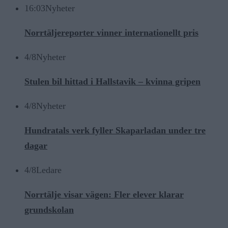
16:03
Nyheter
Norrtäljereporter vinner internationellt pris
4/8
Nyheter
Stulen bil hittad i Hallstavik – kvinna gripen
4/8
Nyheter
Hundratals verk fyller Skaparladan under tre
dagar
4/8
Ledare
Norrtälje visar vägen: Fler elever klarar
grundskolan