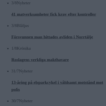
3/8
Nyheter
41 matverksamheter fick krav efter kontroller
3/8
Blåljus
Försvunnen man hittades avliden i Norrtälje
1/8
Krönika
Roslagens verkliga makthavare
31/7
Nyheter
13-åring på elsparkcykel i våldsamt motstånd mot
polis
30/7
Nyheter