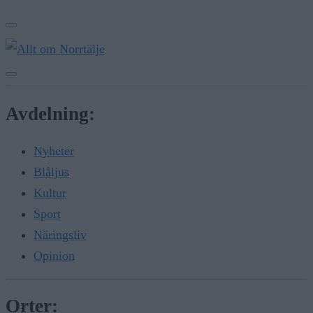
Avdelning:
Nyheter
Blåljus
Kultur
Sport
Näringsliv
Opinion
Orter: