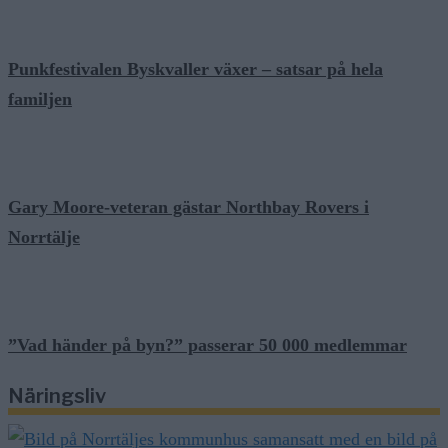
Punkfestivalen Byskvaller växer – satsar på hela
familjen
Gary Moore-veteran gästar Northbay Rovers i
Norrtälje
”Vad händer på byn?” passerar 50 000 medlemmar
Näringsliv