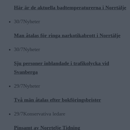
Här är de aktuella badtemperaturerna i Norrtälje
30/7
Nyheter
Man åtalas för ringa narkotikabrott i Norrtälje
30/7
Nyheter
Sju personer inblandade i trafikolycka vid
Svanberga
29/7
Nyheter
Två män åtalas efter bokföringsbrister
29/7
Konservativa ledare
Pinsamt av Norrtelje Tidning