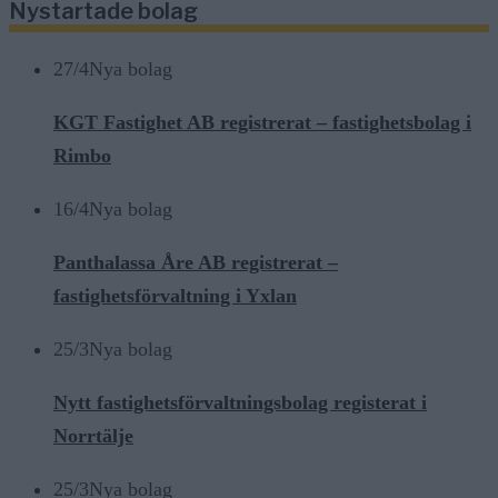
Nystartade bolag
27/4
Nya bolag
KGT Fastighet AB registrerat – fastighetsbolag i
Rimbo
16/4
Nya bolag
Panthalassa Åre AB registrerat –
fastighetsförvaltning i Yxlan
25/3
Nya bolag
Nytt fastighetsförvaltningsbolag registerat i
Norrtälje
25/3
Nya bolag