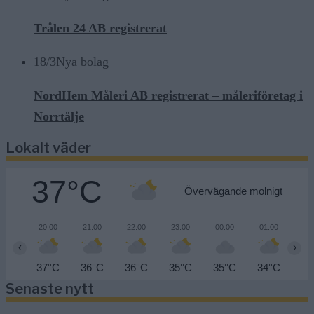
Trålen 24 AB registrerat
18/3
Nya bolag
NordHem Måleri AB registrerat – måleriföretag i
Norrtälje
Lokalt väder
37°C
Övervägande molnigt
20:00
21:00
22:00
23:00
00:00
01:00
02
‹
›
37°C
36°C
36°C
35°C
35°C
34°C
33
Senaste nytt