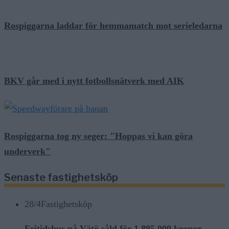
Rospiggarna laddar för hemmamatch mot serieledarna
BKV går med i nytt fotbollsnätverk med AIK
Rospiggarna tog ny seger: "Hoppas vi kan göra
underverk"
Senaste fastighetsköp
28/4
Fastighetsköp
Fritidshus på Vätö såld för 1 895 000 kronor