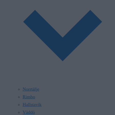
Norrtälje
Rimbo
Hallstavik
Väddö