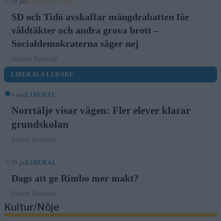
20 jul
KONSERVATIV
SD och Tidö avskaffar mängdrabatten för
våldtäkter och andra grova brott –
Socialdemokraterna säger nej
Andrea Kronvall
LIBERALA LEDARE
4 aug
LIBERAL
Norrtälje visar vägen: Fler elever klarar
grundskolan
Robert Beronius
29 jul
LIBERAL
Dags att ge Rimbo mer makt?
Robert Beronius
Kultur/Nöje