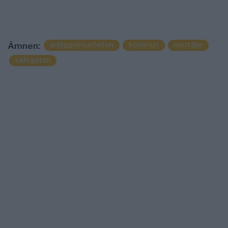
anläggninsarbeten
kommun
norrtälje
Ämnen:
safirgatan