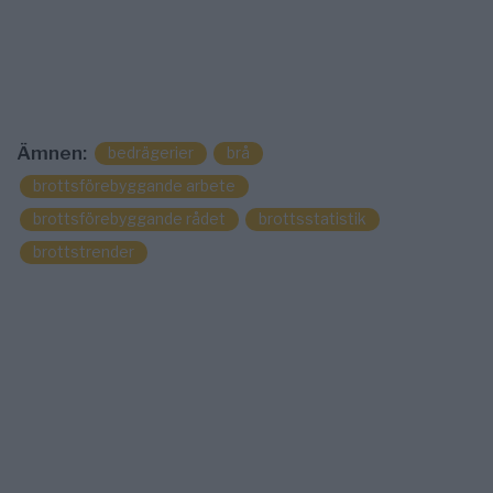
Ämnen:
bedrägerier
brå
brottsförebyggande arbete
brottsförebyggande rådet
brottsstatistik
brottstrender