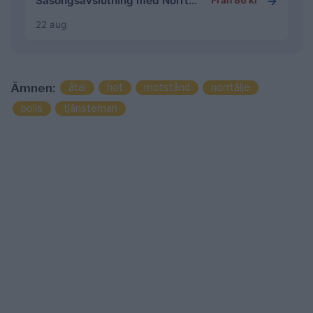
→
Säsongsavslutning med Norrtälje fotbollsgolf
Från 86 kr
22 aug
åtal
hot
motstånd
norrtälje
Ämnen:
polis
tjänsteman