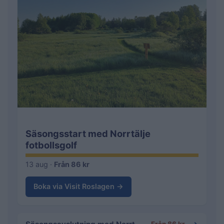
Säsongsstart med Norrtälje
fotbollsgolf
13 aug ·
Från 86 kr
Boka via Visit Roslagen →