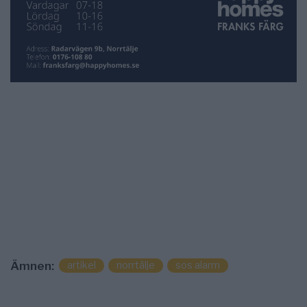
artikel
norrtälje
sos alarm
Ämnen: