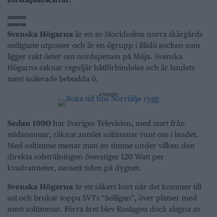
förstaplatsen i år?
annons
annons
Svenska Högarna
är en av Stockholms norra skärgårds
ostligaste utposter och är en ögrupp i Blidö socken som
ligger rakt öster om nordspetsen på Möja. Svenska
Högarna saknar reguljär båtförbindelse och är landets
mest isolerade bebodda ö.
ANNONS
Sedan 1990
har Sveriges Television, med start från
midsommar, räknat antalet soltimmar runt om i landet.
Med soltimme menar man en timme under vilken den
direkta solstrålningen överstiger 120 Watt per
kvadratmeter, oavsett tiden på dygnet.
Svenska Högarna
är ett säkert kort när det kommer till
sol och brukar toppa SVTs "Solligan", över platser med
mest soltimmar. Förra året blev Roslagen dock slagna av