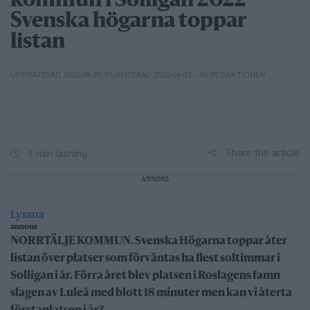
kommun i Solligan 2022 –
Svenska högarna toppar
listan
– AV REDAKTIONEN
UPPDATERAD 2025-08-20
,
PUBLICERAD 2022-06-03
Share the article
1 min läsning
ANNONS
Lyssna
annons
NORRTÄLJE KOMMUN. Svenska Högarna toppar åter
listan över platser som förväntas ha flest soltimmar i
Solligan i år. Förra året blev platsen i Roslagens famn
slagen av Luleå med blott 18 minuter men kan vi återta