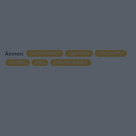
brottsstatistik
dygnslista
newsworthy
Ämnen:
norrtälje
polis
polisanmälningar