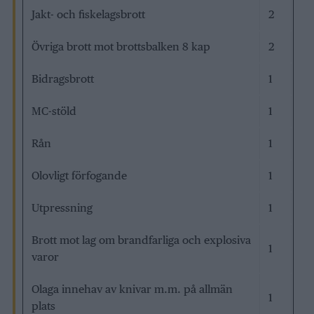
Jakt- och fiskelagsbrott
2
Övriga brott mot brottsbalken 8 kap
2
Bidragsbrott
1
MC-stöld
1
Rån
1
Olovligt förfogande
1
Utpressning
1
Brott mot lag om brandfarliga och explosiva
1
varor
Olaga innehav av knivar m.m. på allmän
1
plats