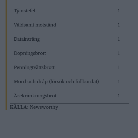
Tjänstefel
1
Våldsamt motstånd
1
Dataintrång
1
Dopningsbrott
1
Penningtvättsbrott
1
Mord och dråp (försök och fullbordat)
1
Ärekränkningsbrott
1
KÄLLA:
Newsworthy