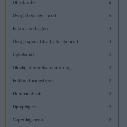
Ofredande
6
Övriga bedrägeribrott
5
Fakturabedrägeri
4
Övriga specialstraffrättsliga brott
4
Cykelstöld
3
Olovlig identitetsanvändning
2
Folkbokföringsbrott
2
Hemfridsbrott
2
Djurplågeri
2
Vapenlagsbrott
2