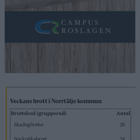
Veckans brott i Norrtälje kommun
Brottskod (grupperad)
Antal
Skadegörelse
26
Narkotikabrott
24