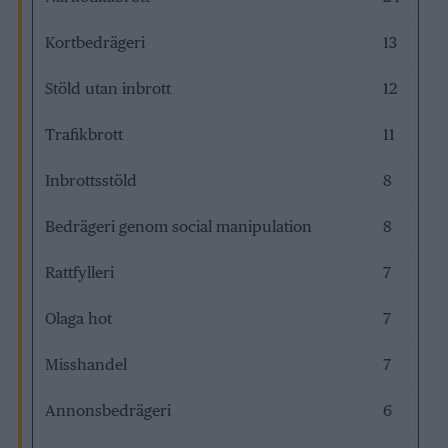
Kortbedrägeri
13
Stöld utan inbrott
12
Trafikbrott
11
Inbrottsstöld
8
Bedrägeri genom social manipulation
8
Rattfylleri
7
Olaga hot
7
Misshandel
7
Annonsbedrägeri
6