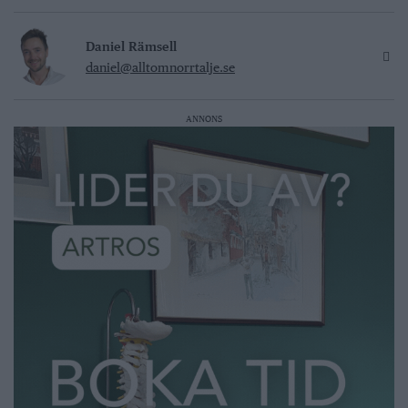
Daniel Rämsell
daniel@alltomnorrtalje.se
ANNONS