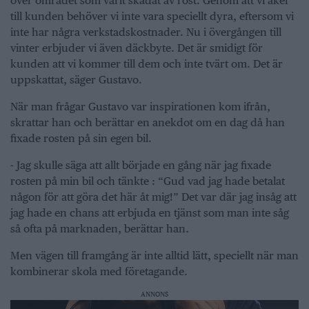
över området som varit skadat av rost. Genom att vi åker
till kunden behöver vi inte vara speciellt dyra, eftersom vi
inte har några verkstadskostnader. Nu i övergången till
vinter erbjuder vi även däckbyte. Det är smidigt för
kunden att vi kommer till dem och inte tvärt om. Det är
uppskattat, säger Gustavo.
När man frågar Gustavo var inspirationen kom ifrån,
skrattar han och berättar en anekdot om en dag då han
fixade rosten på sin egen bil.
- Jag skulle säga att allt började en gång när jag fixade
rosten på min bil och tänkte : “Gud vad jag hade betalat
någon för att göra det här åt mig!” Det var där jag insåg att
jag hade en chans att erbjuda en tjänst som man inte såg
så ofta på marknaden, berättar han.
Men vägen till framgång är inte alltid lätt, speciellt när man
kombinerar skola med företagande.
ANNONS