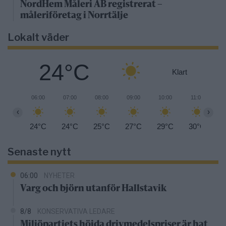
NordHem Måleri AB registrerat –
måleriföretag i Norrtälje
Lokalt väder
24°C
Klart
06:00
07:00
08:00
09:00
10:00
11:00
1
‹
›
24°C
24°C
25°C
27°C
29°C
30°C
3
Senaste nytt
06:00
NYHETER
Varg och björn utanför Hallstavik
8/8
KONSERVATIVA LEDARE
Miljöpartiets höjda drivmedelspriser är hat