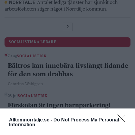
Antalet lediga tjänster har sjunkit och
NORRTÄLJE
arbetslösheten stiger något i Norrtälje kommun.
2
SOCIALISTISKA LEDARE
7 aug
SOCIALISTISK
Bältros kan innebära livslångt lidande
för den som drabbas
Catarina Wahlgren
28 jul
SOCIALISTISK
Förskolan är ingen barnparkering!
Catarina Wahlgren
Alltomnorrtalje.se -
Do Not Process My Personal
Information
KONSERVATIVA LEDARE