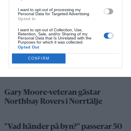
29 jul
LIBERAL
I want to opt-out of processing my
Dags att ge Rimbo mer makt?
Personal Data for Targeted Advertising.
Opted In
Robert Beronius
I want to opt-out of Collection, Use,
Kultur/Nöje
Retention, Sale, and/or Sharing of my
Personal Data that Is Unrelated with the
Purposes for which it was collected.
Opted Out
Punkfestivalen Byskvaller växer –
CONFIRM
satsar på hela familjen
Gary Moore-veteran gästar
Northbay Rovers i Norrtälje
”Vad händer på byn?” passerar 50