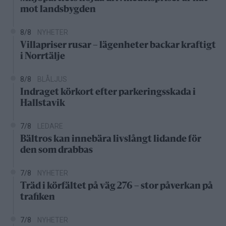
mot landsbygden
8/8
NYHETER
Villapriser rusar – lägenheter backar kraftigt
i Norrtälje
8/8
BLÅLJUS
Indraget körkort efter parkeringsskada i
Hallstavik
7/8
LEDARE
Bältros kan innebära livslångt lidande för
den som drabbas
7/8
NYHETER
Träd i körfältet på väg 276 – stor påverkan på
trafiken
7/8
NYHETER