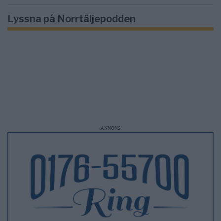
Lyssna på Norrtäljepodden
ANNONS