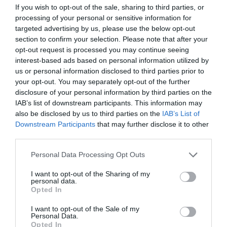
If you wish to opt-out of the sale, sharing to third parties, or
8 aug
KONSERVATIV
processing of your personal or sensitive information for
targeted advertising by us, please use the below opt-out
Miljöpartiets höjda drivmedelspriser
section to confirm your selection. Please note that after your
är hat mot landsbygden
opt-out request is processed you may continue seeing
interest-based ads based on personal information utilized by
Carl Eos
us or personal information disclosed to third parties prior to
your opt-out. You may separately opt-out of the further
29 jul
KONSERVATIV
disclosure of your personal information by third parties on the
Pinsamt av Norrtelje Tidning
IAB’s list of downstream participants. This information may
also be disclosed by us to third parties on the
IAB’s List of
Carl Eos
Downstream Participants
that may further disclose it to other
third parties.
LIBERALA LEDARE
Personal Data Processing Opt Outs
4 aug
LIBERAL
I want to opt-out of the Sharing of my
Norrtälje visar vägen: Fler elever
personal data.
Opted In
klarar grundskolan
I want to opt-out of the Sale of my
Robert Beronius
Personal Data.
Opted In