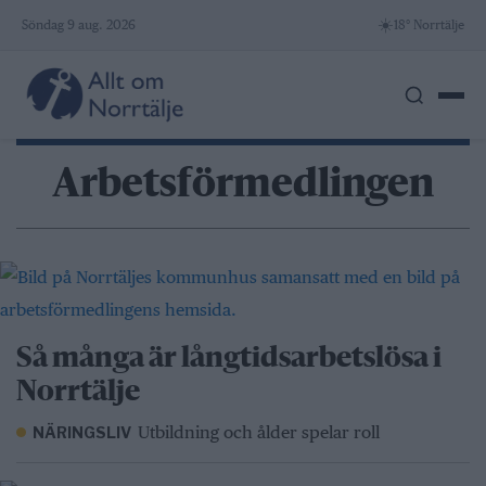
Skip
☀️
Söndag 9 aug. 2026
18° Norrtälje
to
content
Arbetsförmedlingen
Så många är långtidsarbetslösa i
Norrtälje
Utbildning och ålder spelar roll
NÄRINGSLIV