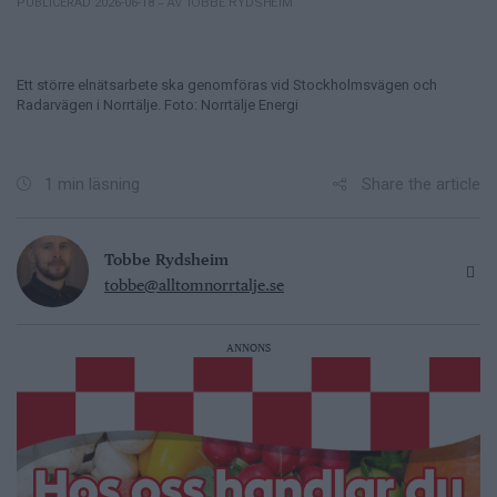
– AV TOBBE RYDSHEIM
PUBLICERAD 2026-06-18
Ett större elnätsarbete ska genomföras vid Stockholmsvägen och
Radarvägen i Norrtälje. Foto: Norrtälje Energi
Share the article
1 min läsning
Tobbe Rydsheim
tobbe@alltomnorrtalje.se
ANNONS