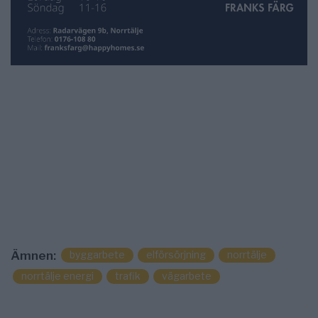
byggarbete
elförsörjning
norrtälje
Ämnen:
norrtälje energi
trafik
vägarbete