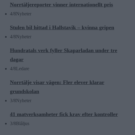
Norrtäljereporter vinner internationellt pris
4/8
Nyheter
Stulen bil hittad i Hallstavik – kvinna gripen
4/8
Nyheter
Hundratals verk fyller Skaparladan under tre
dagar
4/8
Ledare
Norrtälje visar vägen: Fler elever klarar
grundskolan
3/8
Nyheter
41 matverksamheter fick krav efter kontroller
3/8
Blåljus