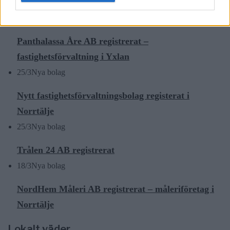
Rimbo
16/4
Nya bolag
Panthalassa Åre AB registrerat –
fastighetsförvaltning i Yxlan
25/3
Nya bolag
Nytt fastighetsförvaltningsbolag registerat i
Norrtälje
25/3
Nya bolag
Trålen 24 AB registrerat
18/3
Nya bolag
NordHem Måleri AB registrerat – måleriföretag i
Norrtälje
Lokalt väder