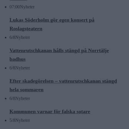
07:00
Nyheter
Lukas Söderholm gör egen konsert på
Roslagsteatern
6/8
Nyheter
Vattenrutschkanan hålls stängd på Norrtälje
badhus
6/8
Nyheter
Efter skadegörelsen – vattenrutschkanan stängd
hela sommaren
6/8
Nyheter
Kommunen varnar för falska sotare
5/8
Nyheter