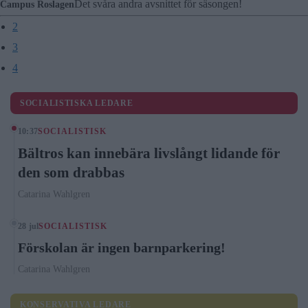
Det svåra andra avsnittet för säsongen!
Campus Roslagen
2
3
4
SOCIALISTISKA LEDARE
10:37
SOCIALISTISK
Bältros kan innebära livslångt lidande för
den som drabbas
Catarina Wahlgren
28 jul
SOCIALISTISK
Förskolan är ingen barnparkering!
Catarina Wahlgren
KONSERVATIVA LEDARE