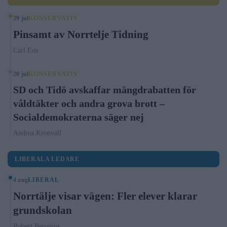
29 jul
KONSERVATIV
Pinsamt av Norrtelje Tidning
Carl Eos
20 jul
KONSERVATIV
SD och Tidö avskaffar mängdrabatten för
våldtäkter och andra grova brott –
Socialdemokraterna säger nej
Andrea Kronvall
LIBERALA LEDARE
4 aug
LIBERAL
Norrtälje visar vägen: Fler elever klarar
grundskolan
Robert Beronius