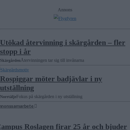
Annons
Utökad återvinning i skärgården – fler
stopp i år
Återvinningen tar sig till invånarna
Skärgården
Rospiggar möter badjävlar i ny
utställning
Fokus på skärgården i ny utställning
Norrtälje
nnonssamarbete
ampus Roslagen firar 25 år och bjuder