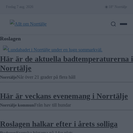
Skip
☀️
Fredag 7 aug. 2026
18° Norrtälje
to
content
Roslagen
Här är de aktuella badtemperaturerna i
Norrtälje
Når över 21 grader på flera håll
Norrtälje
Här är veckans evenemang i Norrtälje
Från hav till hundar
Norrtälje kommun
Roslagen halkar efter i årets solliga
Svenska högarna på 14:e plats