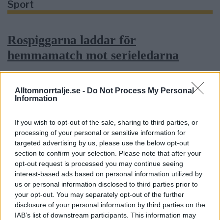
Sport
Rospiggarna laddar för
hemmamatch mot serieledarna
BKV går med i nytt fotbollsnätverk
Alltomnorrtalje.se -
Do Not Process My Personal
med AIK
Information
If you wish to opt-out of the sale, sharing to third parties, or
Rospiggarna tog ny seger: ”Hoppas
processing of your personal or sensitive information for
vi kan göra underverk”
targeted advertising by us, please use the below opt-out
section to confirm your selection. Please note that after your
opt-out request is processed you may continue seeing
Senaste fastighetsköp
interest-based ads based on personal information utilized by
us or personal information disclosed to third parties prior to
28/4
Fastighetsköp
your opt-out. You may separately opt-out of the further
disclosure of your personal information by third parties on the
Fritidshus på Vätö såld för 1 895 000 kronor
IAB’s list of downstream participants. This information may