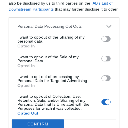
also be disclosed by us to third parties on the
IAB’s List of
20/4
Fastighetsköp
Downstream Participants
that may further disclose it to other
third parties.
Lägenhet på Grossgärdet såld för 1 550 000 kronor
5/4
Fastighetsköp
Personal Data Processing Opt Outs
I want to opt-out of the Sharing of my
Lägenhet i Färsna såld för 2 100 000 kronor
personal data.
Opted In
5/4
Fastighetsköp
I want to opt-out of the Sale of my
Lägenhet i Gransäter såld för 1 150 000 kronor
Personal Data.
Opted In
4/4
Fastighetsköp
I want to opt-out of processing my
Personal Data for Targeted Advertising.
Kedjehus i Solbacka såld för 3 100 000 kronor
Opted In
Nystartade bolag
I want to opt-out of Collection, Use,
Retention, Sale, and/or Sharing of my
Personal Data that Is Unrelated with the
27/4
Nya bolag
Purposes for which it was collected.
Opted Out
KGT Fastighet AB registrerat – fastighetsbolag i
CONFIRM