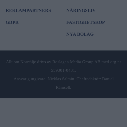
REKLAMPARTNERS
NÄRINGSLIV
GDPR
FASTIGHETSKÖP
NYA BOLAG
Allt om Norrtälje drivs av Roslagen Media Group AB med org nr
559301-0431.
Ansvarig utgivare: Nicklas Salmin. Chefredaktör: Daniel
Rämsell.