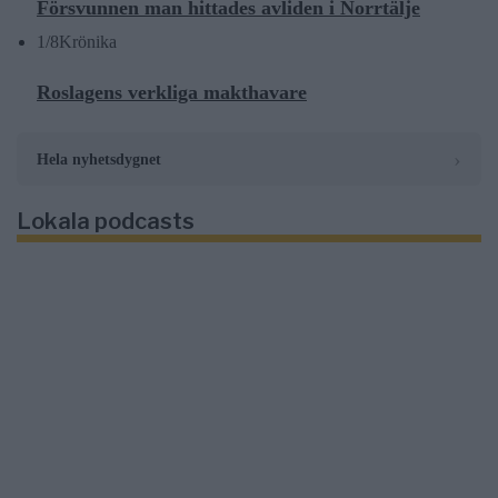
Försvunnen man hittades avliden i Norrtälje
1/8
Krönika
Roslagens verkliga makthavare
›
Hela nyhetsdygnet
Lokala podcasts