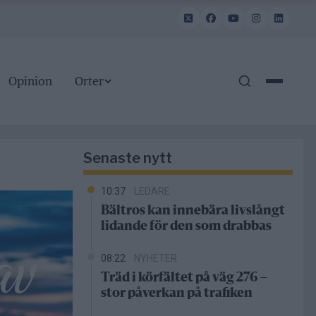
Opinion
Orter
Senaste nytt
10:37
LEDARE
Bältros kan innebära livslångt
lidande för den som drabbas
08:22
NYHETER
Träd i körfältet på väg 276 –
stor påverkan på trafiken