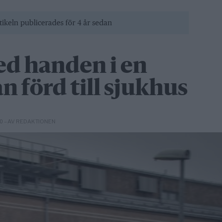
tikeln publicerades för 4 år sedan
d handen i en
 förd till sjukhus
– AV REDAKTIONEN
20