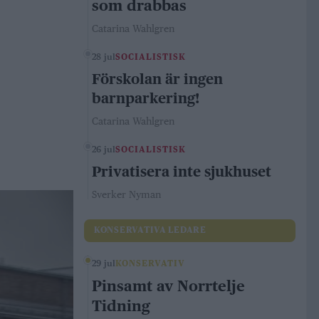
som drabbas
Catarina Wahlgren
28 jul
SOCIALISTISK
Förskolan är ingen
barnparkering!
Catarina Wahlgren
26 jul
SOCIALISTISK
Privatisera inte sjukhuset
Sverker Nyman
KONSERVATIVA LEDARE
29 jul
KONSERVATIV
Pinsamt av Norrtelje
Tidning