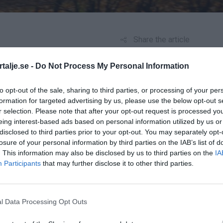
Share the article
talje.se -
Do Not Process My Personal Information
ANNONS
to opt-out of the sale, sharing to third parties, or processing of your per
formation for targeted advertising by us, please use the below opt-out s
r selection. Please note that after your opt-out request is processed y
 en man till sjukhus efter att ha fastnat med ena
eing interest-based ads based on personal information utilized by us or
disclosed to third parties prior to your opt-out. You may separately opt-
nt på en arbetsplats och efter att polisen hört
losure of your personal information by third parties on the IAB’s list of
nmälan avseende arbetsmiljöbrott och vållande till
. This information may also be disclosed by us to third parties on the
IA
Participants
that may further disclose it to other third parties.
polisen hemsida.
l Data Processing Opt Outs
ANNONS