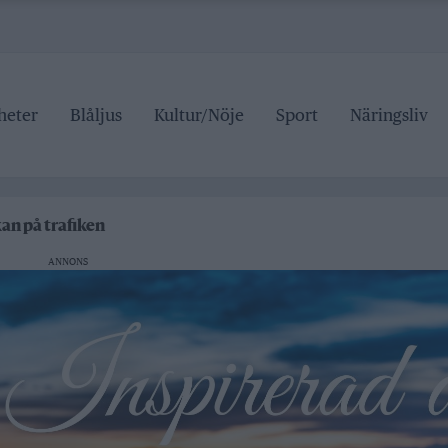
heter
Blåljus
Kultur/Nöje
Sport
Näringsliv
an stängd hela sommaren
för den som drabbas
kan på trafiken
Roslagsteatern
ANNONS
tälje badhus
an stängd hela sommaren
för den som drabbas