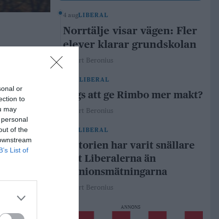
4 aug
LIBERAL
Norrtälje visar vägen: Fler
elever klarar grundskolan
Robert Beronius
29 jul
LIBERAL
sonal or
Dags att ge Rimbo mer makt?
ection to
ou may
Robert Beronius
 personal
out of the
21 jul
LIBERAL
 downstream
Historien har varit snällare
B’s List of
mot Liberalerna än
opinionsmätningarna
Robert Beronius
ANNONS