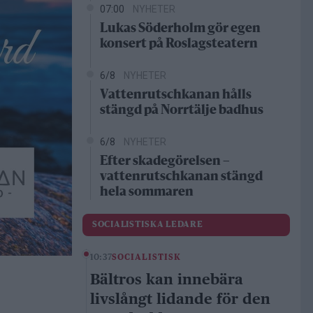
07:00
NYHETER
Lukas Söderholm gör egen
konsert på Roslagsteatern
6/8
NYHETER
Vattenrutschkanan hålls
stängd på Norrtälje badhus
6/8
NYHETER
Efter skadegörelsen –
vattenrutschkanan stängd
hela sommaren
SOCIALISTISKA LEDARE
10:37
SOCIALISTISK
Bältros kan innebära
livslångt lidande för den