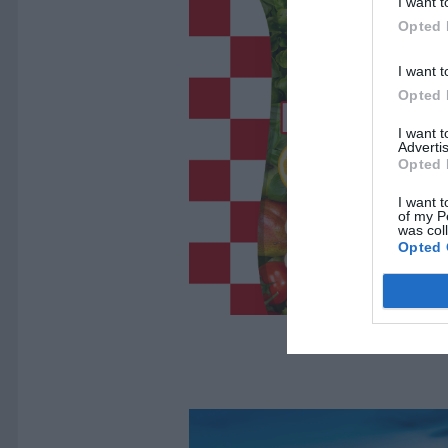
I want t
Opted 
I want t
Opted 
I want 
Advertis
Opted 
I want t
of my P
was col
Opted 