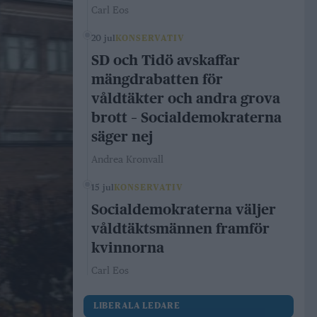
Carl Eos
20 jul
KONSERVATIV
SD och Tidö avskaffar
mängdrabatten för
våldtäkter och andra grova
brott – Socialdemokraterna
säger nej
Andrea Kronvall
15 jul
KONSERVATIV
Socialdemokraterna väljer
våldtäktsmännen framför
kvinnorna
Carl Eos
LIBERALA LEDARE