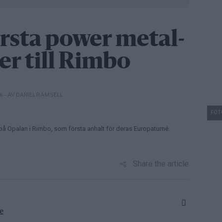
örsta power metal-
r till Rimbo
– AV DANIEL RÄMSELL
16
FOTO
på Opalan i Rimbo, som första anhalt för deras Europaturné.
Share the article
e