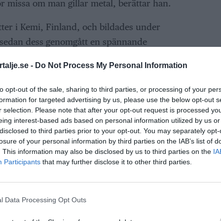
ör missa om man gillar metal, berättar han.
tter i Kemi, Finland, och bildades under
 sedan dess genomgått en spännande
n till Tricky Means, och slutligen till Sonata
talje.se -
Do Not Process My Personal Information
terat sin plats på power metal-scenen. Bandet
m, varav det senaste "Clear Cold Beyond"
to opt-out of the sale, sharing to third parties, or processing of your per
formation for targeted advertising by us, please use the below opt-out s
4.
r selection. Please note that after your opt-out request is processed y
eing interest-based ads based on personal information utilized by us or
 hit Finlands största power metal-band till
disclosed to third parties prior to your opt-out. You may separately opt-
 att starta sin Europaturné i Rimbo är inte
losure of your personal information by third parties on the IAB’s list of
. This information may also be disclosed by us to third parties on the
IA
tillfälle för oss att erbjuda en intim och
Participants
that may further disclose it to other third parties.
rtälje kommun. Evenemanget förväntas locka
efan.
l Data Processing Opt Outs
exklusiv upplevelse av spelningen, erbjuds