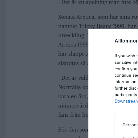
- Det är en spelning man inte b
Sonata Arctica, som har sina rö
namnet Tricky Beans 1996, har
utveckling. Efter att ha bytt nam
Alltomnorr
Arctica 1999, har bandet cemen
har släppt totalt 13 studioalbu
If you wish 
sensitive in
släpptes så sent som i mars 202
confirm you
continue se
- Det är väldigt roligt att vi får
information 
Norrtälje kommun. Att de väljer
further disc
participants
bara en ära, utan även ett unikt 
Downstream 
minnesvärd konsertkväll i Nor
fans från hela Norden, säger St
Persona
För den som söker en ännu mer 