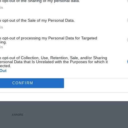
jetter som garanterar plats på första raden.
o opt-out of the Sharing of my personal data.
In
v supportbandet Final Strike, med kopplingar
o opt-out of the Sale of my Personal Data.
fått uppmärksamhet för sin debutskiva "Finding
In
to opt-out of processing my Personal Data for Targeted
ing.
In
täljekommpling. FOTO:Pressbild
o opt-out of Collection, Use, Retention, Sale, and/or Sharing
ersonal Data that Is Unrelated with the Purposes for which it
lected.
ike bor ju här i Roslagen, så det är tillsammans
Out
slutar Stefan.
CONFIRM
ANNONS
ANNONS