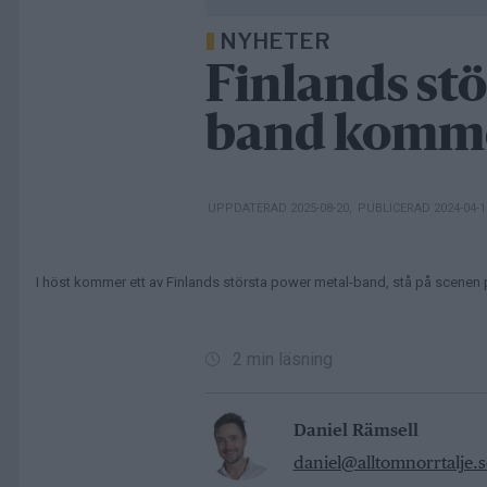
NYHETER
Finlands st
band komme
UPPDATERAD 2025-08-20
,
PUBLICERAD 2024-04-
I höst kommer ett av Finlands största power metal-band, stå på scenen 
2 min läsning
Daniel Rämsell
daniel@alltomnorrtalje.s