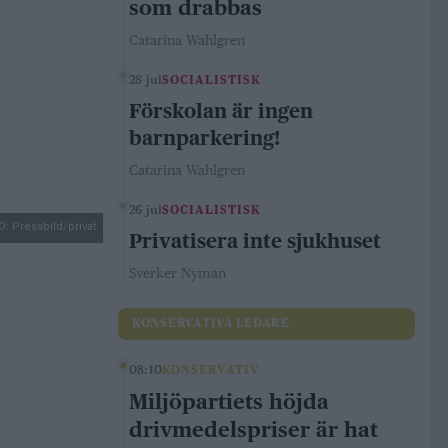
som drabbas
Catarina Wahlgren
28 jul
SOCIALISTISK
Förskolan är ingen
barnparkering!
Catarina Wahlgren
26 jul
SOCIALISTISK
: Pressbild/privat
Privatisera inte sjukhuset
Sverker Nyman
KONSERVATIVA LEDARE
08:10
KONSERVATIV
Miljöpartiets höjda
drivmedelspriser är hat