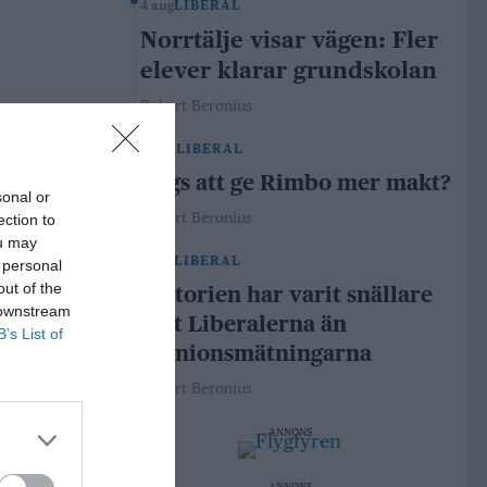
4 aug
LIBERAL
Norrtälje visar vägen: Fler
elever klarar grundskolan
Robert Beronius
29 jul
LIBERAL
Dags att ge Rimbo mer makt?
sonal or
Robert Beronius
ection to
ou may
21 jul
LIBERAL
 personal
out of the
Historien har varit snällare
 downstream
mot Liberalerna än
B’s List of
opinionsmätningarna
Robert Beronius
ANNONS
ANNONS