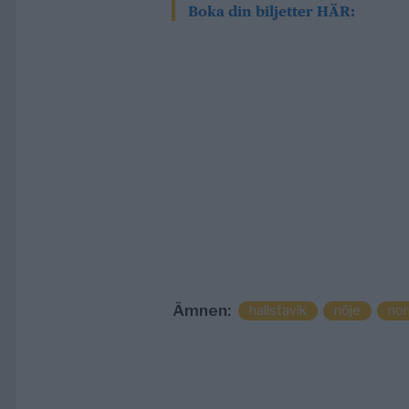
Boka din biljetter HÄR:
Ämnen:
hallstavik
nöje
nor