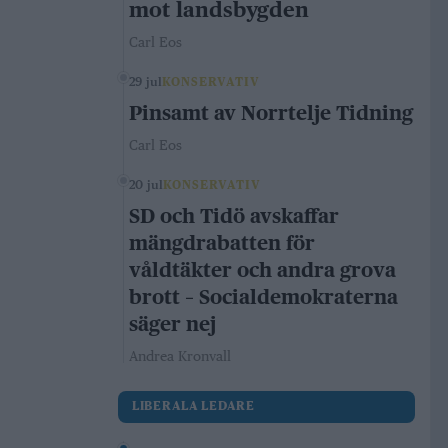
mot landsbygden
Carl Eos
29 jul
KONSERVATIV
Pinsamt av Norrtelje Tidning
Carl Eos
20 jul
KONSERVATIV
SD och Tidö avskaffar
mängdrabatten för
våldtäkter och andra grova
brott – Socialdemokraterna
säger nej
Andrea Kronvall
LIBERALA LEDARE