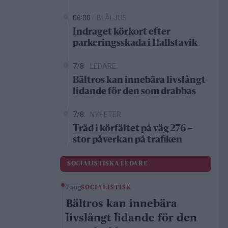
06:00
BLÅLJUS
Indraget körkort efter
parkeringsskada i Hallstavik
7/8
LEDARE
Bältros kan innebära livslångt
lidande för den som drabbas
7/8
NYHETER
Träd i körfältet på väg 276 –
stor påverkan på trafiken
SOCIALISTISKA LEDARE
7 aug
SOCIALISTISK
Bältros kan innebära
livslångt lidande för den