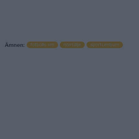
fotbolls-vm
norrtälje
sportcentrum
Ämnen: