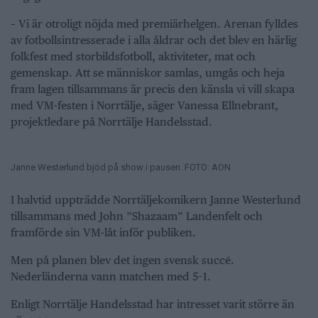
– Vi är otroligt nöjda med premiärhelgen. Arenan fylldes
av fotbollsintresserade i alla åldrar och det blev en härlig
folkfest med storbildsfotboll, aktiviteter, mat och
gemenskap. Att se människor samlas, umgås och heja
fram lagen tillsammans är precis den känsla vi vill skapa
med VM-festen i Norrtälje, säger Vanessa Ellnebrant,
projektledare på Norrtälje Handelsstad.
Janne Westerlund bjöd på show i pausen. FOTO: AON
I halvtid uppträdde Norrtäljekomikern Janne Westerlund
tillsammans med John ”Shazaam” Landenfelt och
framförde sin VM-låt inför publiken.
Men på planen blev det ingen svensk succé.
Nederländerna vann matchen med 5–1.
Enligt Norrtälje Handelsstad har intresset varit större än