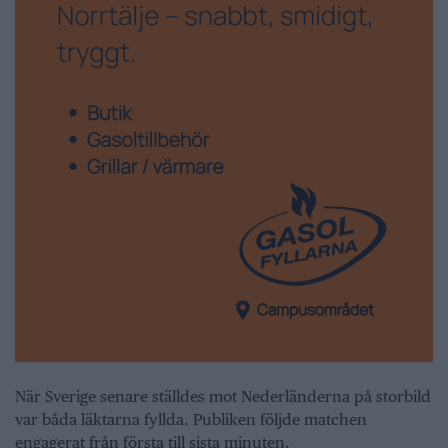
När Sverige senare ställdes mot Nederländerna på storbild
var båda läktarna fyllda. Publiken följde matchen
engagerat från första till sista minuten.