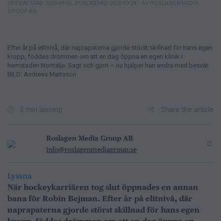
– AV ROSLAGEN MEDIA
UPPDATERAD 2025-09-30
,
PUBLICERAD 2025-09-29
GROUP AB
Efter år på elitnivå, där naprapaterna gjorde störst skillnad för hans egen
kropp, föddes drömmen om att en dag öppna en egen klinik i
hemstaden Norrtälje. Sagt och gjort – nu hjälper han andra med besvär.
BILD: Andreas Mattsson
Share the article
3 min läsning
Roslagen Media Group AB
info@roslagenmediagroup.se
Lyssna
När hockeykarriären tog slut öppnades en annan
bana för Robin Bejman. Efter år på elitnivå, där
naprapaterna gjorde störst skillnad för hans egen