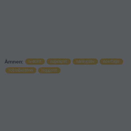
ledont
naprapat
näringsliv
norrtälje
Ämnen:
robinbejamn
ryggont