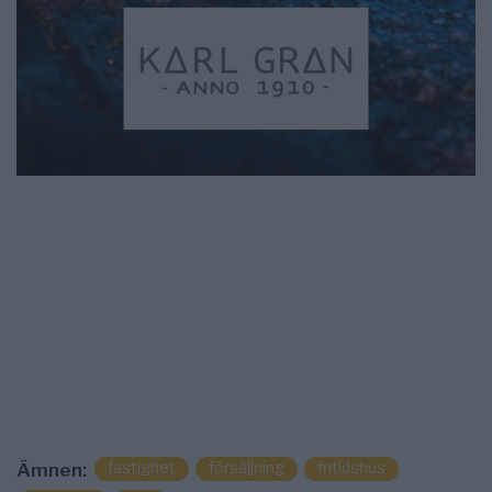
fastighet
försäljning
fritidshus
Ämnen: