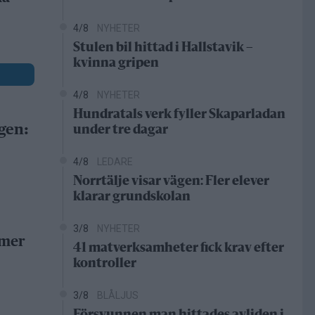
4/8
NYHETER
Stulen bil hittad i Hallstavik –
kvinna gripen
4/8
NYHETER
Hundratals verk fyller Skaparladan
gen:
under tre dagar
4/8
LEDARE
Norrtälje visar vägen: Fler elever
klarar grundskolan
3/8
NYHETER
 mer
41 matverksamheter fick krav efter
kontroller
3/8
BLÅLJUS