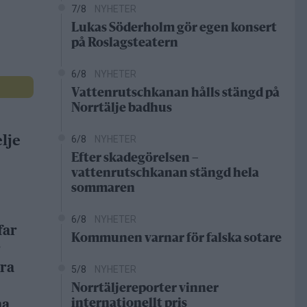
7/8
NYHETER
Lukas Söderholm gör egen konsert
på Roslagsteatern
6/8
NYHETER
Vattenrutschkanan hålls stängd på
Norrtälje badhus
lje
6/8
NYHETER
Efter skadegörelsen –
vattenrutschkanan stängd hela
sommaren
6/8
NYHETER
far
Kommunen varnar för falska sotare
r
dra
5/8
NYHETER
Norrtäljereporter vinner
na
internationellt pris