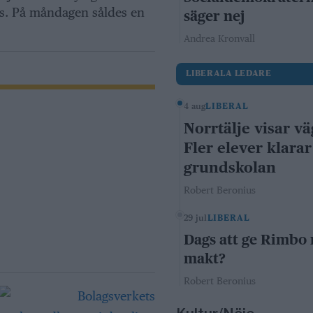
hus. På måndagen såldes en
säger nej
Andrea Kronvall
LIBERALA LEDARE
4 aug
LIBERAL
Norrtälje visar vä
Fler elever klarar
grundskolan
Robert Beronius
29 jul
LIBERAL
Dags att ge Rimbo
makt?
Robert Beronius