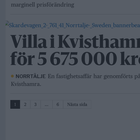
marginell prisförändring
Villa i Kvistham
för 5 675 000 k
En fastighetsaffär har genomförts p
NORRTÄLJE
Kvisthamra.
1
2
3
…
6
Nästa sida