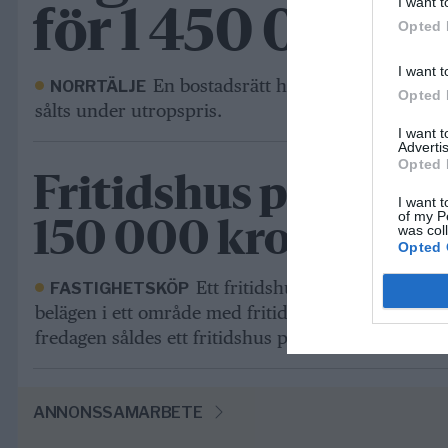
I want t
för 1 450 000 k
Opted 
I want t
En bostadsrätt har fått ny ägare på V
NORRTÄLJE
Opted 
sålts under utropspris.
I want 
Advertis
Opted 
Fritidshus på Blidö 
I want t
of my P
150 000 kronor
was col
Opted 
Ett fritidshus på Blidö har fått
FASTIGHETSKÖP
belägen i ett område med fritidsbebyggelse i Norr
fredagen såldes ett fritidshus på
ANNONSSAMARBETE