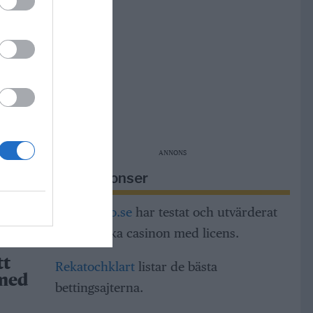
r i
r
m,
ng och
ANNONS
dar
Riksannonser
h
a
Casinorino.se
har testat och utvärderat
alla svenska casinon med licens.
tt
Rekatochklart
listar de bästa
 med
bettingsajterna.