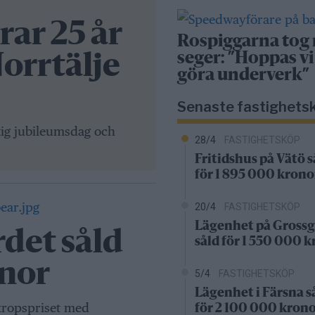
ar 25 år
Rospiggarna tog
seger: ”Hoppas vi
Norrtälje
göra underverk”
Senaste fastighets
ktig jubileumsdag och
28/4
FASTIGHETSKÖP
Fritidshus på Vätö s
för 1 895 000 krono
20/4
FASTIGHETSKÖP
Lägenhet på Grossg
rdet såld
såld för 1 550 000 
onor
5/4
FASTIGHETSKÖP
Lägenhet i Färsna s
utropspriset med
för 2 100 000 kron