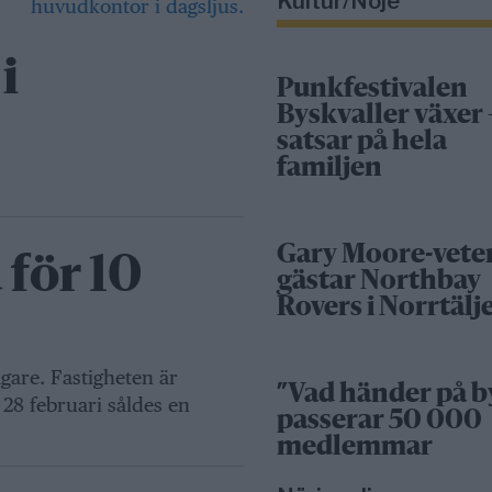
Kultur/Nöje
i
Punkfestivalen
Byskvaller växer 
satsar på hela
familjen
Gary Moore-vete
 för 10
gästar Northbay
Rovers i Norrtälj
 ägare. Fastigheten är
”Vad händer på b
 28 februari såldes en
passerar 50 000
medlemmar