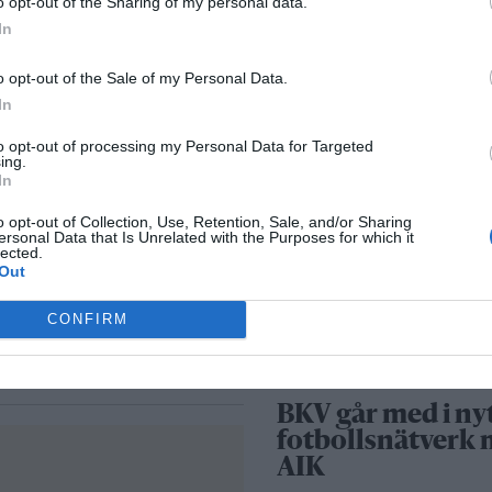
o opt-out of the Sharing of my personal data.
Säkerhetslösninga
ronor
In
Norrtälje – allt fle
väljer inbrottslar
o opt-out of the Sale of my Personal Data.
igelsjöhöjden efter att ha
kameraövervakni
In
passersystem
to opt-out of processing my Personal Data for Targeted
ing.
In
Sport
såld för 5
o opt-out of Collection, Use, Retention, Sale, and/or Sharing
ersonal Data that Is Unrelated with the Purposes for which it
lected.
Out
Rospiggarna lad
för hemmamatc
 ny ägare. Fastigheten är
CONFIRM
mot serieledarn
tälje kommun. På
BKV går med i ny
fotbollsnätverk
AIK