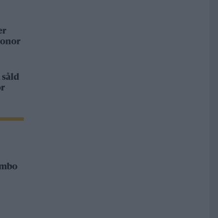
er
ronor
 såld
or
Rimbo