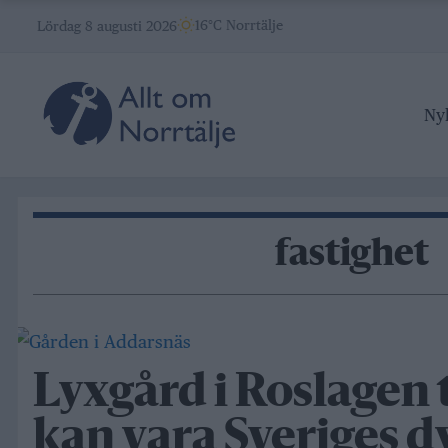
Skip
16°C Norrtälje
Lördag 8 augusti 2026
to
content
Ny
fastighet
Lyxgård i Roslagen ti
kan vara Sveriges d