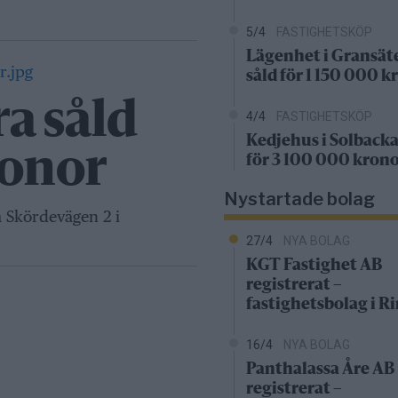
5/4
FASTIGHETSKÖP
Lägenhet i Gransät
såld för 1 150 000 k
ra såld
4/4
FASTIGHETSKÖP
Kedjehus i Solbacka
ronor
för 3 100 000 kron
Nystartade bolag
å Skördevägen 2 i
27/4
NYA BOLAG
KGT Fastighet AB
registrerat –
fastighetsbolag i 
16/4
NYA BOLAG
Panthalassa Åre AB
registrerat –