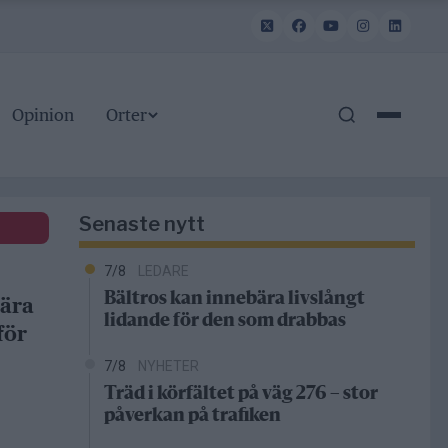
Opinion
Orter
Senaste nytt
7/8
LEDARE
Bältros kan innebära livslångt
bära
lidande för den som drabbas
för
7/8
NYHETER
Träd i körfältet på väg 276 – stor
påverkan på trafiken