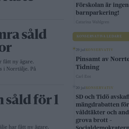
Förskolan är ingen
barnparkering!
Catarina Wahlgren
mra såld
KONSERVATIVA LEDARE
or
29 jul
KONSERVATIV
Pinsamt av Norrte
 fått ny ägare.
Tidning
s i Norrtälje. På
Carl Eos
20 jul
KONSERVATIV
SD och Tidö avskaf
såld för 1
mängdrabatten fö
våldtäkter och an
grova brott –
lje har fått ny ägare.
Socialdemokrater