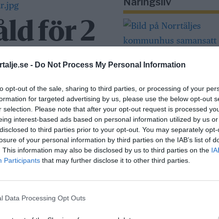
Näringsliv
åld för 2
talje.se -
Do Not Process My Personal Information
en bytt ägare efter en
to opt-out of the sale, sharing to third parties, or processing of your per
Så många är
formation for targeted advertising by us, please use the below opt-out s
r selection. Please note that after your opt-out request is processed y
långtidsarbetslös
eing interest-based ads based on personal information utilized by us or
Norrtälje
disclosed to third parties prior to your opt-out. You may separately opt-
losure of your personal information by third parties on the IAB’s list of
. This information may also be disclosed by us to third parties on the
IA
Participants
that may further disclose it to other third parties.
Bino Drummond
comeback – tar p
i styrelse
l Data Processing Opt Outs
sjö såld