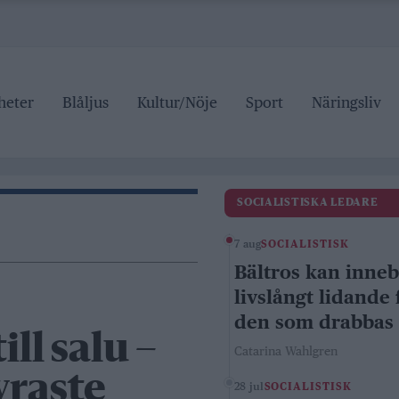
heter
Blåljus
Kultur/Nöje
Sport
Näringsliv
SOCIALISTISKA LEDARE
7 aug
SOCIALISTISK
Bältros kan inne
livslångt lidande 
den som drabbas
ll salu –
Catarina Wahlgren
yraste
28 jul
SOCIALISTISK