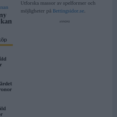
Utforska massor av spelformer och
möjligheter på
Bettingsidor.se
.
 ny
 kan
ANNONS
köp
åld
r
ärdet
kronor
åld
or