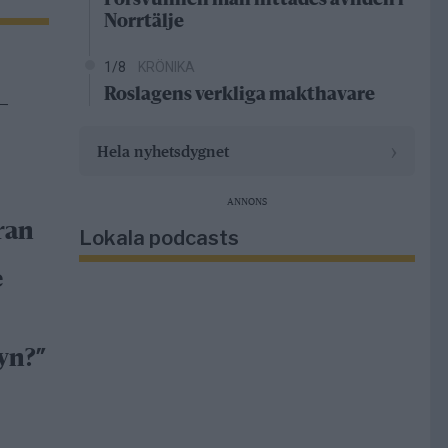
Försvunnen man hittades avliden i
Norrtälje
1/8
KRÖNIKA
Roslagens verkliga makthavare
–
›
Hela nyhetsdygnet
ANNONS
ran
Lokala podcasts
e
yn?”