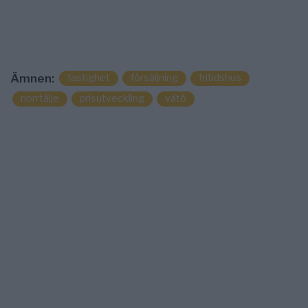
fastighet
försäljning
fritidshus
Ämnen:
norrtälje
prisutveckling
vätö