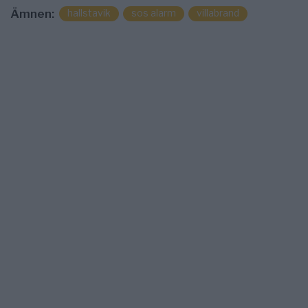
hallstavik
sos alarm
villabrand
Ämnen: