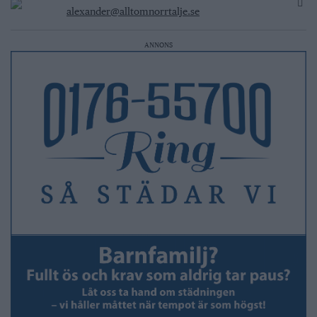
alexander@alltomnorrtalje.se
ANNONS