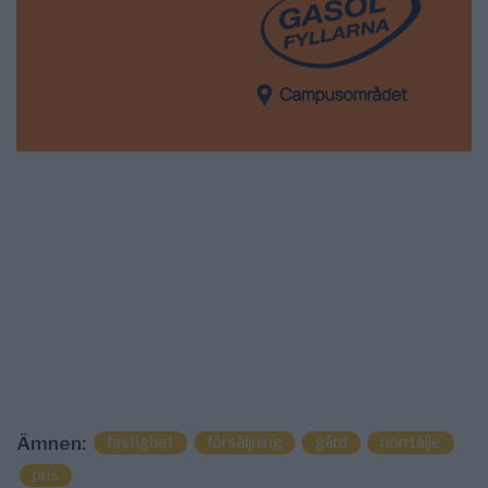
fastighet
försäljning
gård
norrtälje
Ämnen:
pris