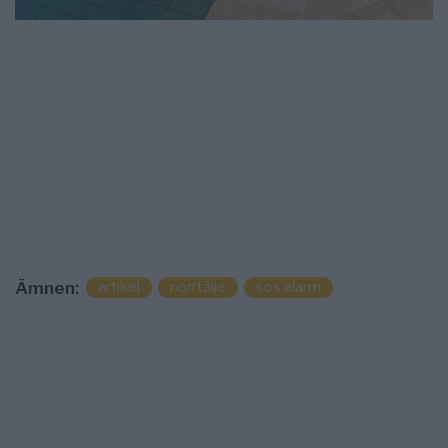
artikel
norrtälje
sos alarm
Ämnen: