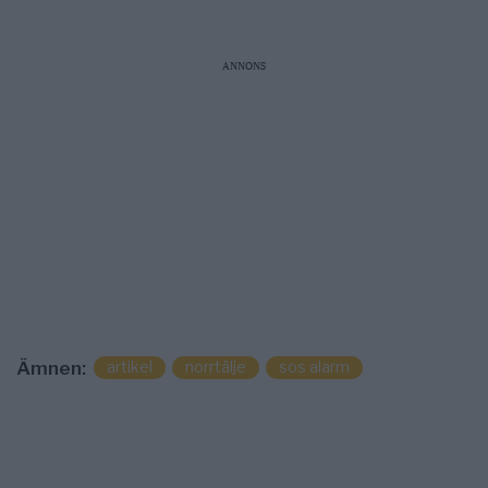
ANNONS
artikel
norrtälje
sos alarm
Ämnen: