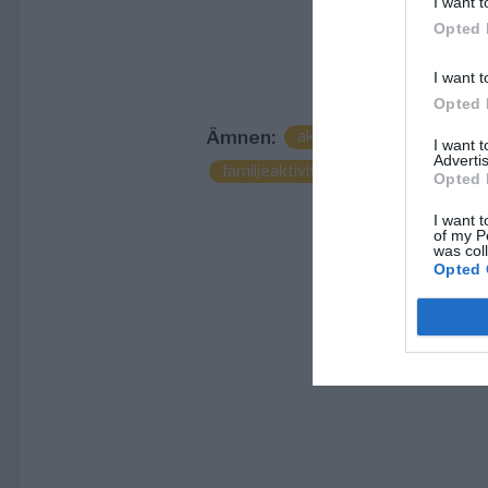
I want t
Opted 
I want t
Opted 
Ämnen:
aktiviteter för barn norrtäl
I want 
Advertis
familjeaktiviteter norrtälje
familj
Opted 
I want t
of my P
was col
Opted 