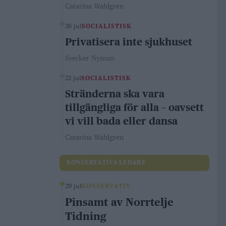
Catarina Wahlgren
26 jul
SOCIALISTISK
Privatisera inte sjukhuset
Sverker Nyman
22 jul
SOCIALISTISK
Stränderna ska vara
tillgängliga för alla – oavsett
vi vill bada eller dansa
Catarina Wahlgren
KONSERVATIVA LEDARE
29 jul
KONSERVATIV
Pinsamt av Norrtelje
Tidning