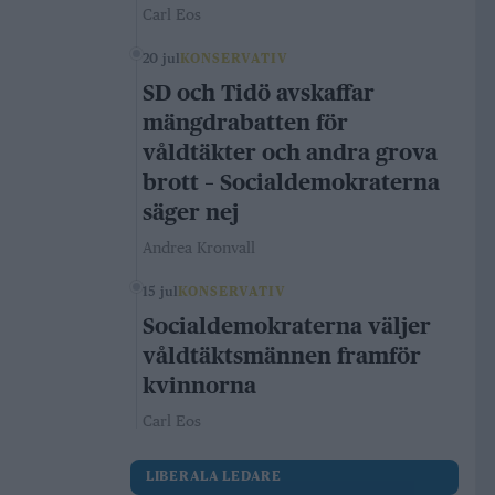
Carl Eos
20 jul
KONSERVATIV
SD och Tidö avskaffar
mängdrabatten för
våldtäkter och andra grova
brott – Socialdemokraterna
säger nej
Andrea Kronvall
15 jul
KONSERVATIV
Socialdemokraterna väljer
våldtäktsmännen framför
kvinnorna
Carl Eos
LIBERALA LEDARE