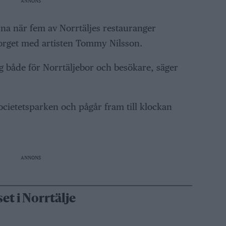
ANNONS
erna när fem av Norrtäljes restauranger
torget med artisten Tommy Nilsson.
g både för Norrtäljebor och besökare, säger
ocietetsparken och pågår fram till klockan
ANNONS
t i Norrtälje