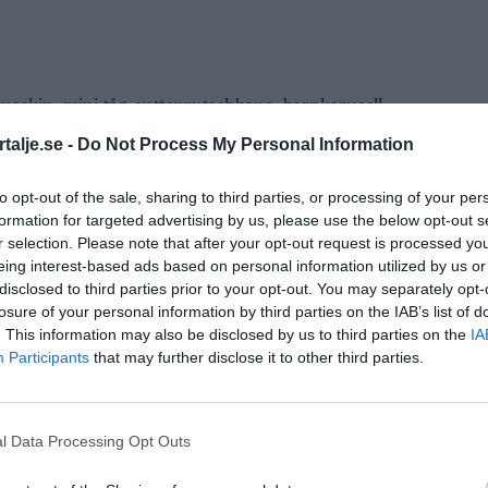
skin, mini-tåg, vattenrutschbana, barnkarusell,
talje.se -
Do Not Process My Personal Information
, godis, pizzor från Degen bakery
to opt-out of the sale, sharing to third parties, or processing of your per
formation for targeted advertising by us, please use the below opt-out s
tora torget med Tommy Nilsson
r selection. Please note that after your opt-out request is processed y
eing interest-based ads based on personal information utilized by us or
i Flygfyren sommarcup som pågår samma helg!
disclosed to third parties prior to your opt-out. You may separately opt-
losure of your personal information by third parties on the IAB’s list of
. This information may also be disclosed by us to third parties on the
IA
Participants
that may further disclose it to other third parties.
l Data Processing Opt Outs