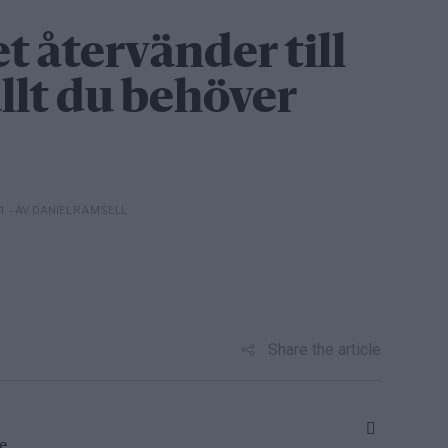
 återvänder till
allt du behöver
– AV DANIEL RÄMSELL
01
Share the article
e