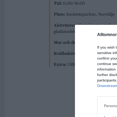
Tid:
11:00–16:00
Plats:
Societetsparken, Norrtälje
Aktiviteter:
Hoppborgar, rodeo-ma
gladiatorlek
Alltomnorr
Mat och dryck:
Sockervadd, korv
If you wish 
sensitive in
Kvällsaktiviteter:
Torgkalas på S
confirm you
continue se
Extra:
Välkomna alla deltagare 
information 
further disc
participants
Downstream 
Persona