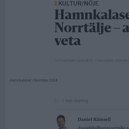
KULTUR/NÖJE
Hamnkalaset
Norrtälje – 
veta
UPPDATERAD 2025-08-20
,
PUBLICERAD 2024-08-
Hamnkalaset i Norrtälje 2024.
1 min läsning
Daniel Rämsell
daniel@alltomnorrtalje.s