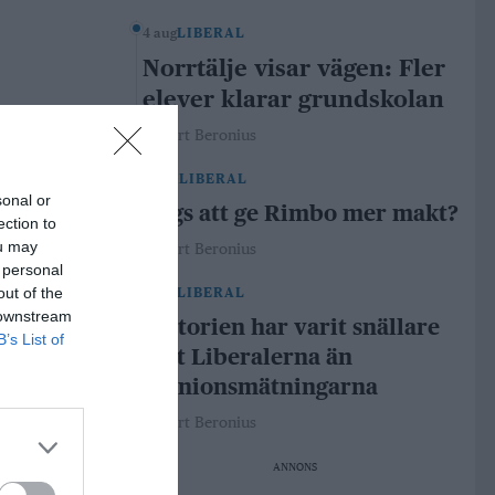
4 aug
LIBERAL
Norrtälje visar vägen: Fler
elever klarar grundskolan
Robert Beronius
29 jul
LIBERAL
sonal or
Dags att ge Rimbo mer makt?
ection to
ou may
Robert Beronius
 personal
out of the
21 jul
LIBERAL
 downstream
Historien har varit snällare
B’s List of
mot Liberalerna än
opinionsmätningarna
Robert Beronius
ANNONS