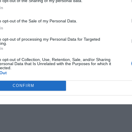
o opt-out of the Sharing of my personal data.
In
o opt-out of the Sale of my Personal Data.
In
je
barnkaruseller norrtälje
evenemang norrtälje
to opt-out of processing my Personal Data for Targeted
ing.
efest norrtälje.
gladiatorlekar norrtälje
In
o opt-out of Collection, Use, Retention, Sale, and/or Sharing
ersonal Data that Is Unrelated with the Purposes for which it
lected.
Out
CONFIRM