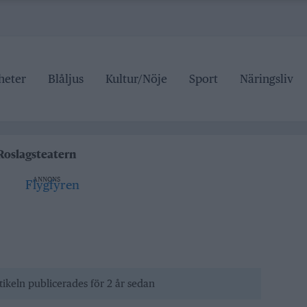
heter
Blåljus
Kultur/Nöje
Sport
Näringsliv
kan på trafiken
Roslagsteatern
tälje badhus
ANNONS
an stängd hela sommaren
kan på trafiken
tikeln publicerades för 2 år sedan