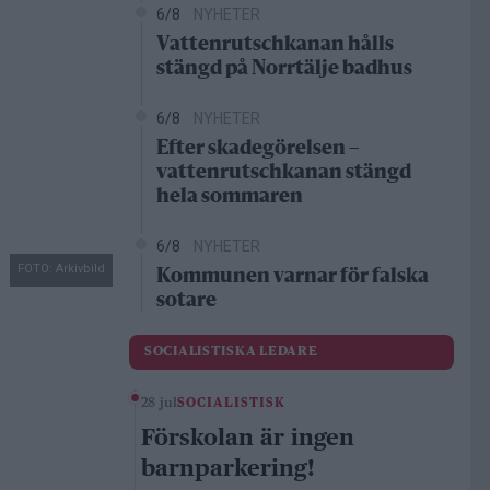
6/8
NYHETER
Vattenrutschkanan hålls
stängd på Norrtälje badhus
6/8
NYHETER
Efter skadegörelsen –
vattenrutschkanan stängd
hela sommaren
6/8
NYHETER
FOTO: Arkivbild
Kommunen varnar för falska
sotare
SOCIALISTISKA LEDARE
28 jul
SOCIALISTISK
Förskolan är ingen
barnparkering!