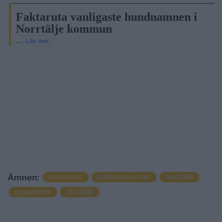
Faktaruta vanligaste hundnamnen i
Norrtälje kommun
...
Läs mer
Ämnen:
hundnamn
jordbruksverket
norrtälje
popularitet
statistik