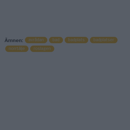
avrådan
bad
badplats
badplatser
Ämnen:
norrtälje
roslagen