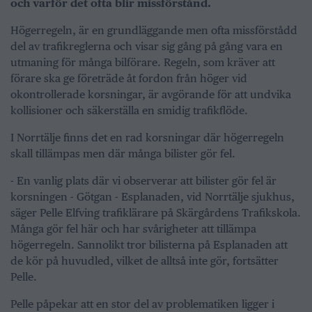
och varför det ofta blir missförstånd.
Högerregeln, är en grundläggande men ofta missförstådd
del av trafikreglerna och visar sig gång på gång vara en
utmaning för många bilförare. Regeln, som kräver att
förare ska ge företräde åt fordon från höger vid
okontrollerade korsningar, är avgörande för att undvika
kollisioner och säkerställa en smidig trafikflöde.
I Norrtälje finns det en rad korsningar där högerregeln
skall tillämpas men där många bilister gör fel.
- En vanlig plats där vi observerar att bilister gör fel är
korsningen - Götgan - Esplanaden, vid Norrtälje sjukhus,
säger Pelle Elfving trafiklärare på Skärgårdens Trafikskola.
Många gör fel här och har svårigheter att tillämpa
högerregeln. Sannolikt tror bilisterna på Esplanaden att
de kör på huvudled, vilket de alltså inte gör, fortsätter
Pelle.
Pelle påpekar att en stor del av problematiken ligger i