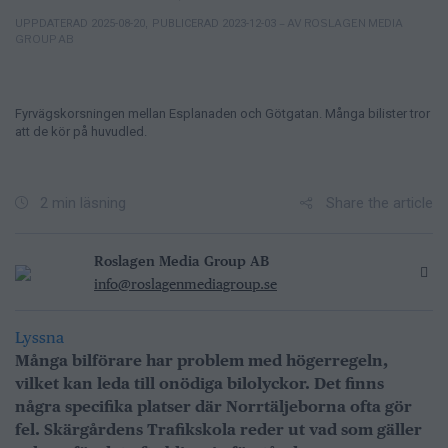
– AV ROSLAGEN MEDIA
UPPDATERAD 2025-08-20
,
PUBLICERAD 2023-12-03
GROUP AB
Fyrvägskorsningen mellan Esplanaden och Götgatan. Många bilister tror
att de kör på huvudled.
Share the article
2 min läsning
Roslagen Media Group AB
info@roslagenmediagroup.se
Lyssna
Många bilförare har problem med högerregeln,
vilket kan leda till onödiga bilolyckor. Det finns
några specifika platser där Norrtäljeborna ofta gör
fel. Skärgårdens Trafikskola reder ut vad som gäller