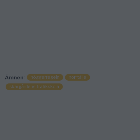
höggerregeln
norrtälje
Ämnen:
skärgårdens trafikskola