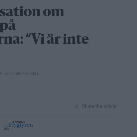
sation om
 på
na: “Vi är inte
– AV DANIEL RÄMSELL
15
Share the article
ANNONS