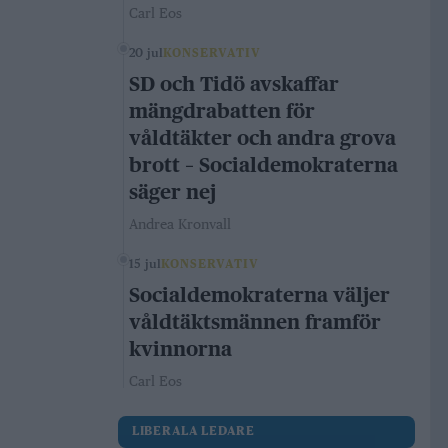
Carl Eos
20 jul
KONSERVATIV
SD och Tidö avskaffar
mängdrabatten för
våldtäkter och andra grova
brott – Socialdemokraterna
säger nej
Andrea Kronvall
15 jul
KONSERVATIV
Socialdemokraterna väljer
våldtäktsmännen framför
kvinnorna
Carl Eos
LIBERALA LEDARE