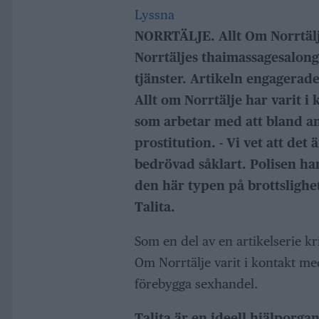
Lyssna
NORRTÄLJE. Allt Om Norrtälje
Norrtäljes thaimassagesalong
tjänster. Artikeln engagerade
Allt om Norrtälje har varit i
som arbetar med att bland an
prostitution. - Vi vet att det
bedrövad såklart. Polisen har
den här typen på brottslighe
Talita.
Som en del av en artikelserie k
Om Norrtälje varit i kontakt med
förebygga sexhandel.
Talita är en ideell hjälporgan