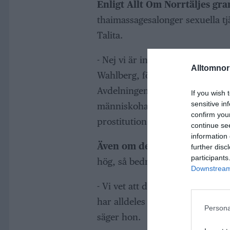
Enligt Allt Om Norrtäljes gr
thaimassagesalonger sexuella tj
Talita.
- Nej vi är inte förvånade. Vi har
Alltomnorr
Wahlberg, föredetta expert på 
Avdelningen (NOA), tillika Sver
If you wish 
sensitive in
människohandel, har länge sagt 
confirm you
prostitution på en majoritet av a
continue se
information 
Även om det inte är en nyhet 
further disc
participants
hög, så bedrövas hon av siffror
Downstream 
- Vi vet att det är ett stort pr
har alldeles för lite resurser f
Persona
säger hon.