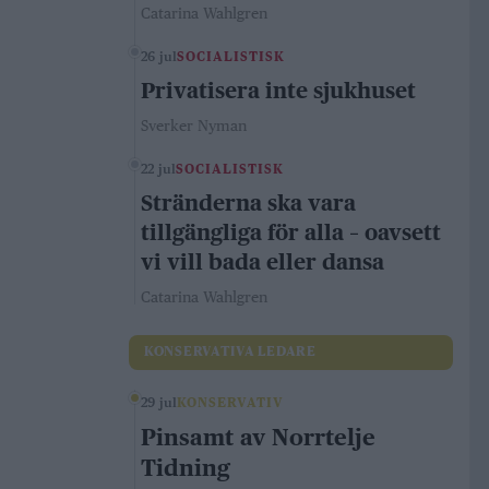
Catarina Wahlgren
26 jul
SOCIALISTISK
Privatisera inte sjukhuset
Sverker Nyman
22 jul
SOCIALISTISK
Stränderna ska vara
tillgängliga för alla – oavsett
vi vill bada eller dansa
Catarina Wahlgren
KONSERVATIVA LEDARE
29 jul
KONSERVATIV
Pinsamt av Norrtelje
Tidning