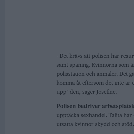
- Det krävs att polisen har res
samt spaning. Kvinnorna som är 
polisstation och anmäler. Det gäl
komma åt eftersom det inte är e
upp" den, säger Josefine.
Polisen bedriver arbetsplats
upptäcka sexhandel. Talita har
utsatta kvinnor skydd och stöd.