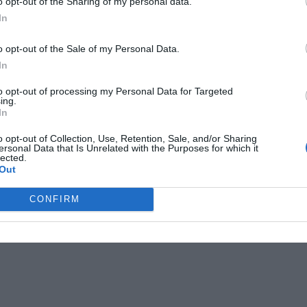
o opt-out of the Sharing of my personal data.
 med att upptäcka och förebygga sexhandel
In
o opt-out of the Sale of my Personal Data.
ANNONS
In
to opt-out of processing my Personal Data for Targeted
ing.
In
o opt-out of Collection, Use, Retention, Sale, and/or Sharing
ersonal Data that Is Unrelated with the Purposes for which it
lected.
Out
CONFIRM