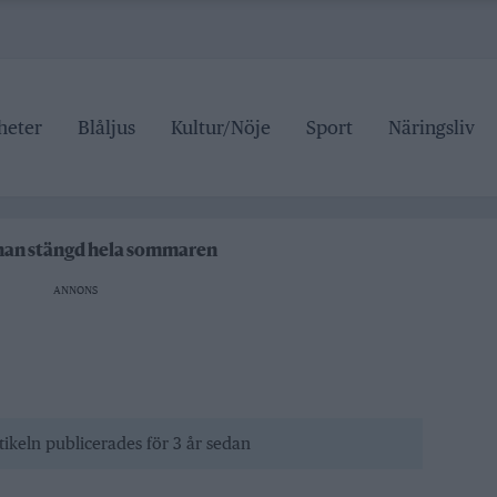
heter
Blåljus
Kultur/Nöje
Sport
Näringsliv
ipen
rrtälje badhus
anan stängd hela sommaren
ANNONS
 pris
ipen
rrtälje badhus
tikeln publicerades för 3 år sedan