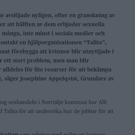
 avslöjade nyligen, efter en granskning av
er att hälften av dem erbjuder sexuella
 många, inte minst i sociala medier och
 kontakt en hjälporganisationen “Talita”,
nat förebygga att kvinnor blir utnyttjade i
 är ett stort problem, men man blir
 alldeles för lite resurser för att bekämpa
t, säger Josephine Appelqvist, Grundare av
ring sexhandeln i Norrtälje kommun har Allt
 Talita för att undersöka hur de jobbar för att
isation
som arbetar med målet att kvinnor