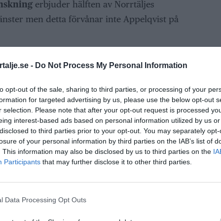
anskning
erbjuder hälften av Norrtäljes
änster men detta förvånar inte Appelqvist på
 länge känt till att det är så det ser ut. Kajsa
talje.se -
Do Not Process My Personal Information
människohandel vid Nationella Operativa
iges Nationella Rapportör gällande
to opt-out of the sale, sharing to third parties, or processing of your per
formation for targeted advertising by us, please use the below opt-out s
att enligt polisens kartläggning pågår
r selection. Please note that after your opt-out request is processed y
lla thaisalonger i landet.
eing interest-based ads based on personal information utilized by us or
disclosed to third parties prior to your opt-out. You may separately opt-
för Talita
att förekomsten av sexhandel är
losure of your personal information by third parties on the IAB’s list of
. This information may also be disclosed by us to third parties on the
IA
na.
Participants
that may further disclose it to other third parties.
oblem, men man blir bedrövad såklart. Polisen
ör att bekämpa den här typen på brottslighet,
l Data Processing Opt Outs