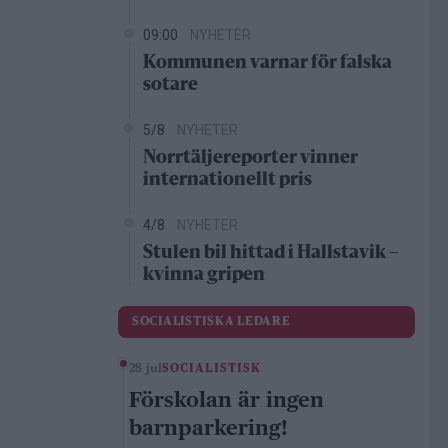
09:00
NYHETER
Kommunen varnar för falska
sotare
5/8
NYHETER
Norrtäljereporter vinner
internationellt pris
4/8
NYHETER
Stulen bil hittad i Hallstavik –
kvinna gripen
SOCIALISTISKA LEDARE
28 jul
SOCIALISTISK
Förskolan är ingen
barnparkering!