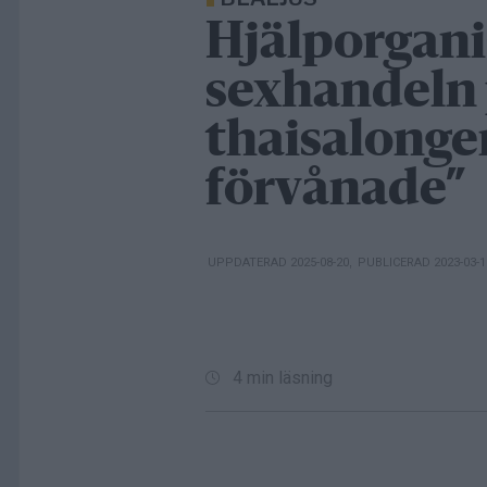
Hjälporgani
sexhandeln
thaisalonger
förvånade”
UPPDATERAD 2025-08-20
,
PUBLICERAD 2023-03-
4 min läsning