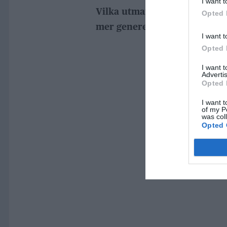
I want t
Vilka utmaningar ser Talita
Opted 
mer generellt?
I want t
Opted 
I want 
Advertis
Opted 
I want t
of my P
was col
Opted 