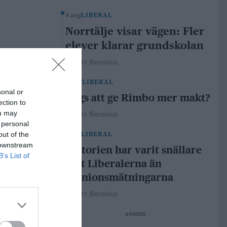
4 aug
LIBERAL
Norrtälje visar vägen: Fler
elever klarar grundskolan
Robert Beronius
29 jul
LIBERAL
sonal or
Dags att ge Rimbo mer makt?
ection to
ou may
Robert Beronius
 personal
out of the
21 jul
LIBERAL
 downstream
Historien har varit snällare
B’s List of
mot Liberalerna än
opinionsmätningarna
Robert Beronius
ANNONS