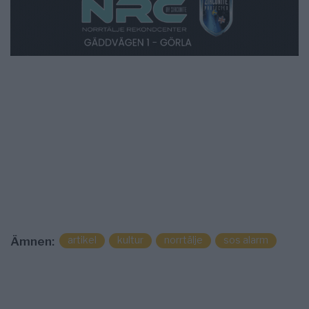
artikel
kultur
norrtälje
sos alarm
Ämnen: