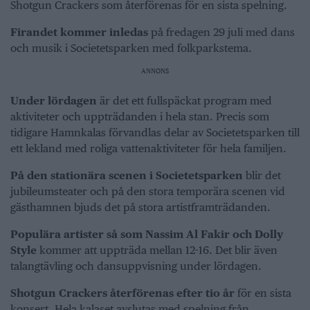
Shotgun Crackers som återförenas för en sista spelning.
Firandet kommer inledas
på fredagen 29 juli med dans
och musik i Societetsparken med folkparkstema.
ANNONS
Under lördagen
är det ett fullspäckat program med
aktiviteter och uppträdanden i hela stan. Precis som
tidigare Hamnkalas förvandlas delar av Societetsparken till
ett lekland med roliga vattenaktiviteter för hela familjen.
På den stationära scenen i Societetsparken
blir det
jubileumsteater och på den stora temporära scenen vid
gästhamnen bjuds det på stora artistframträdanden.
Populära artister så som Nassim Al Fakir och Dolly
Style
kommer att uppträda mellan 12-16. Det blir även
talangtävling och dansuppvisning under lördagen.
Shotgun Crackers återförenas efter tio år
för en sista
konsert. Hela kalaset avslutas med spelning från