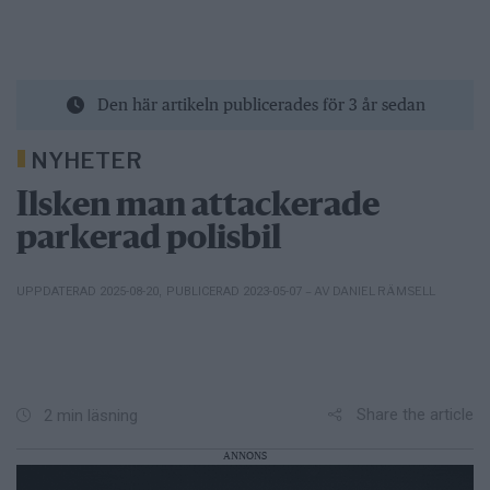
Den här artikeln publicerades för 3 år sedan
NYHETER
Ilsken man attackerade
parkerad polisbil
– AV DANIEL RÄMSELL
UPPDATERAD 2025-08-20
,
PUBLICERAD 2023-05-07
Share the article
2 min läsning
ANNONS