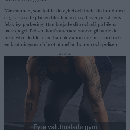
När mannen, som ledde sin cykel och hade sin hund med
sig, passerade platsen blev han irriterad över polisbilens
felaktiga parkering. Han började slita och slå på bilens
backspegel. Polisen konfronterade honom gällande det
hela, vilket ledde till att han blev ännu mer upprörd och
en brottningsmatch bröt ut mellan honom och polisen.
ANNONS