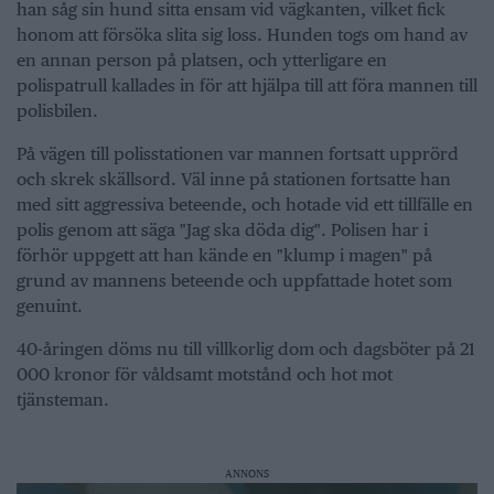
han såg sin hund sitta ensam vid vägkanten, vilket fick
honom att försöka slita sig loss. Hunden togs om hand av
en annan person på platsen, och ytterligare en
polispatrull kallades in för att hjälpa till att föra mannen till
polisbilen.
På vägen till polisstationen var mannen fortsatt upprörd
och skrek skällsord. Väl inne på stationen fortsatte han
med sitt aggressiva beteende, och hotade vid ett tillfälle en
polis genom att säga "Jag ska döda dig". Polisen har i
förhör uppgett att han kände en "klump i magen" på
grund av mannens beteende och uppfattade hotet som
genuint.
40-åringen döms nu till villkorlig dom och dagsböter på 21
000 kronor för våldsamt motstånd och hot mot
tjänsteman.
ANNONS