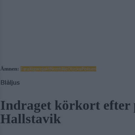
Ämnen:
Fara
Jägare
jakt
Norrtälje
Olycka
Polisen
Blåljus
Indraget körkort efter
Hallstavik