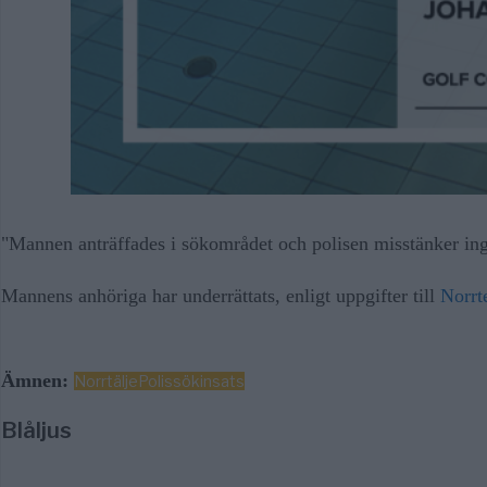
"Mannen anträffades i sökområdet och polisen misstänker inget
Mannens anhöriga har underrättats, enligt uppgifter till
Norrt
Ämnen:
Norrtälje
Polis
sökinsats
Blåljus