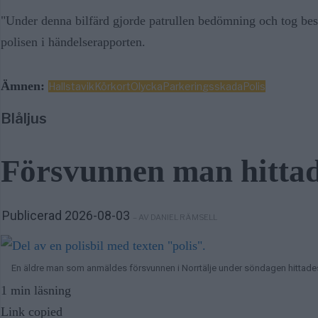
"Under denna bilfärd gjorde patrullen bedömning och tog besl
polisen i händelserapporten.
Ämnen:
Hallstavik
Körkort
Olycka
Parkeringsskada
Polis
Blåljus
Försvunnen man hittade
Publicerad 2026-08-03
– AV DANIEL RÄMSELL
En äldre man som anmäldes försvunnen i Norrtälje under söndagen hittades 
1 min läsning
Link copied