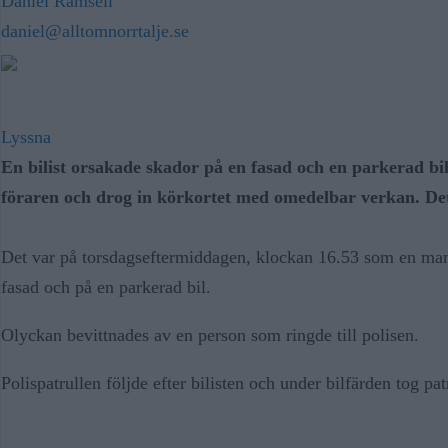
Daniel Rämsell
daniel@alltomnorrtalje.se
Lyssna
En bilist orsakade skador på en fasad och en parkerad bil
föraren och drog in körkortet med omedelbar verkan. D
Det var på torsdagseftermiddagen, klockan 16.53 som en man 
fasad och på en parkerad bil.
Olyckan bevittnades av en person som ringde till polisen.
Polispatrullen följde efter bilisten och under bilfärden tog pat