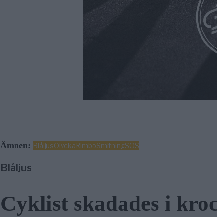
Ämnen:
Blåljus
Olycka
Rimbo
Smitning
SOS
Blåljus
Cyklist skadades i kro