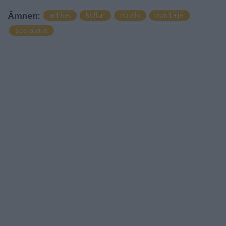
artikel
kultur
musik
norrtälje
Ämnen:
sos alarm