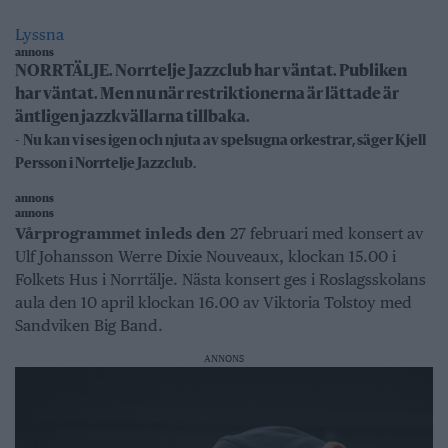
Lyssna
annons
NORRTÄLJE. Norrtelje Jazzclub har väntat. Publiken
har väntat. Men nu när restriktionerna är lättade är
äntligen jazzkvällarna tillbaka.
- Nu kan vi ses igen och njuta av spelsugna orkestrar, säger Kjell
Persson i Norrtelje Jazzclub.
annons
annons
Vårprogrammet inleds den
27 februari med konsert av
Ulf Johansson Werre Dixie Nouveaux, klockan 15.00 i
Folkets Hus i Norrtälje. Nästa konsert ges i Roslagsskolans
aula den 10 april klockan 16.00 av Viktoria Tolstoy med
Sandviken Big Band.
ANNONS