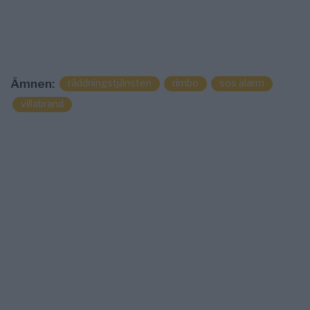
räddningstjänsten
rimbo
sos alarm
Ämnen:
villabrand