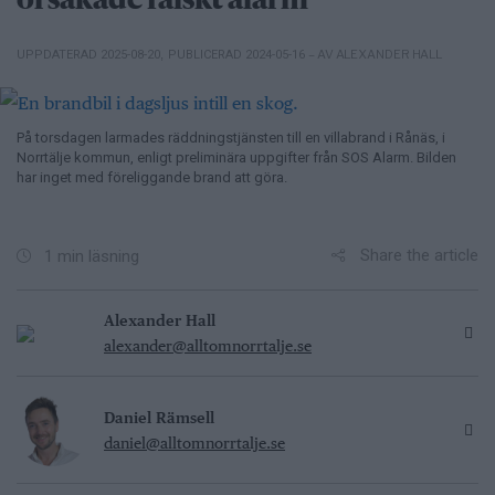
orsakade falskt alarm
– AV ALEXANDER HALL
UPPDATERAD 2025-08-20
,
PUBLICERAD 2024-05-16
På torsdagen larmades räddningstjänsten till en villabrand i Rånäs, i
Norrtälje kommun, enligt preliminära uppgifter från SOS Alarm. Bilden
har inget med föreliggande brand att göra.
Share the article
1 min läsning
Alexander Hall
alexander@alltomnorrtalje.se
Daniel Rämsell
daniel@alltomnorrtalje.se