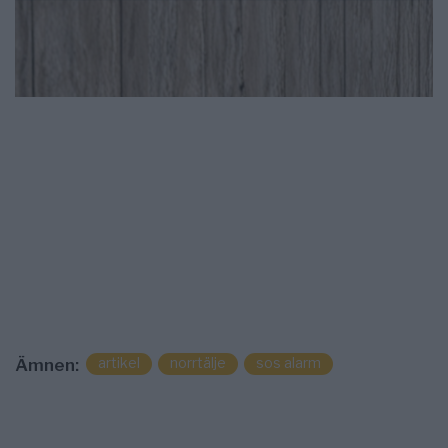
artikel
norrtälje
sos alarm
Ämnen: