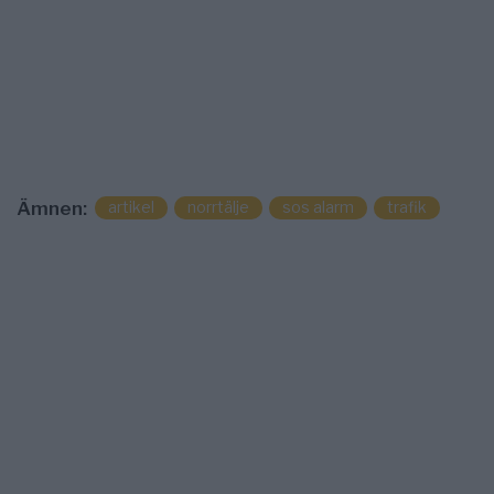
artikel
norrtälje
sos alarm
trafik
Ämnen: