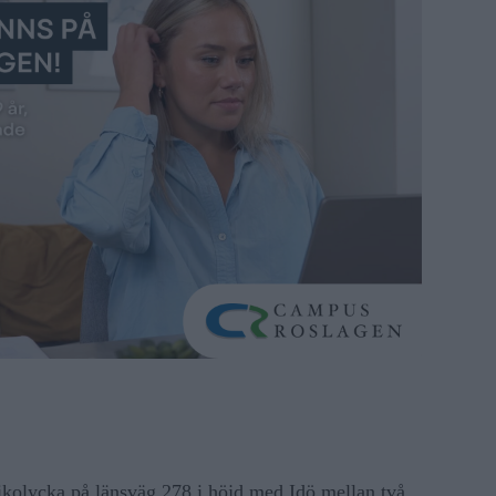
fikolycka på länsväg 278 i höjd med Idö mellan två