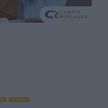
lje
sos alarm