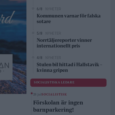
6/8
NYHETER
Kommunen varnar för falska
sotare
5/8
NYHETER
Norrtäljereporter vinner
internationellt pris
4/8
NYHETER
Stulen bil hittad i Hallstavik –
kvinna gripen
SOCIALISTISKA LEDARE
28 jul
SOCIALISTISK
Förskolan är ingen
barnparkering!