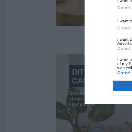
I want t
Opted 
I want t
Opted 
I want 
Advertis
Opted 
I want t
of my P
was col
Opted 