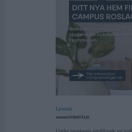
Lyssna
annons
NORRTÄLJE.
Under torsdagen inträffande en tra