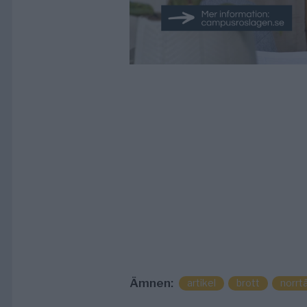
Ämnen:
artikel
brott
norrtä