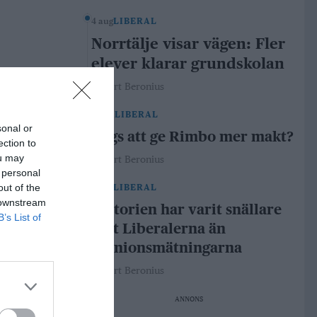
4 aug
LIBERAL
Norrtälje visar vägen: Fler
elever klarar grundskolan
Robert Beronius
29 jul
LIBERAL
sonal or
Dags att ge Rimbo mer makt?
ection to
ou may
Robert Beronius
 personal
out of the
21 jul
LIBERAL
 downstream
Historien har varit snällare
B’s List of
mot Liberalerna än
opinionsmätningarna
Robert Beronius
ANNONS