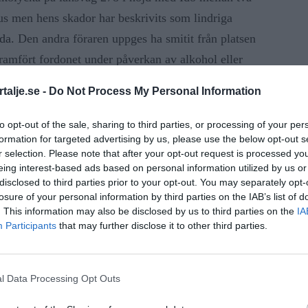
khus men hens skador har beskrivits som lindriga
da.
Den andra föraren uppges ha smitit från platsen
framfört fordonet under påverkan av alkohol eller
 och smitning från trafikolycksplats.
talje.se -
Do Not Process My Personal Information
to opt-out of the sale, sharing to third parties, or processing of your per
formation for targeted advertising by us, please use the below opt-out s
ANNONS
r selection. Please note that after your opt-out request is processed y
eing interest-based ads based on personal information utilized by us or
disclosed to third parties prior to your opt-out. You may separately opt-
losure of your personal information by third parties on the IAB’s list of
. This information may also be disclosed by us to third parties on the
IA
Participants
that may further disclose it to other third parties.
l Data Processing Opt Outs