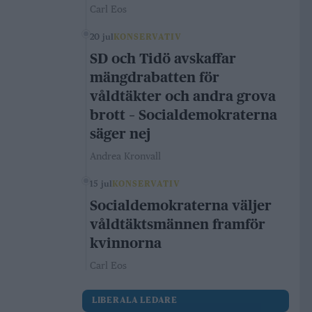
Carl Eos
20 jul
KONSERVATIV
SD och Tidö avskaffar
mängdrabatten för
våldtäkter och andra grova
brott – Socialdemokraterna
säger nej
Andrea Kronvall
15 jul
KONSERVATIV
Socialdemokraterna väljer
våldtäktsmännen framför
kvinnorna
Carl Eos
LIBERALA LEDARE