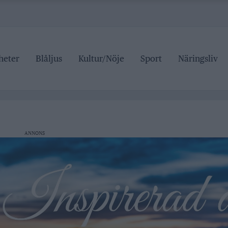
heter
Blåljus
Kultur/Nöje
Sport
Näringsliv
ipen
tälje badhus
an stängd hela sommaren
 pris
ANNONS
ipen
tälje badhus