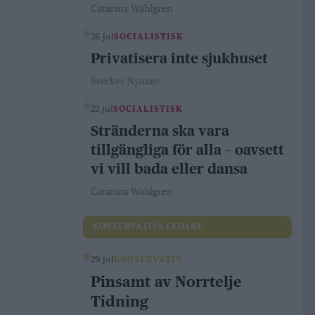
Catarina Wahlgren
26 jul
SOCIALISTISK
Privatisera inte sjukhuset
Sverker Nyman
22 jul
SOCIALISTISK
Stränderna ska vara
tillgängliga för alla – oavsett
vi vill bada eller dansa
Catarina Wahlgren
KONSERVATIVA LEDARE
29 jul
KONSERVATIV
Pinsamt av Norrtelje
Tidning