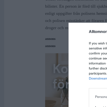
bilister. En person är förd till sju
enligt uppgifter från polisens
hemsi
och polisen misstänker att föraren 
droger och misstänks för rattfylleri
Alltomnorr
annons
If you wish 
annons
sensitive in
confirm you
continue se
information 
further disc
participants
Downstream 
Persona