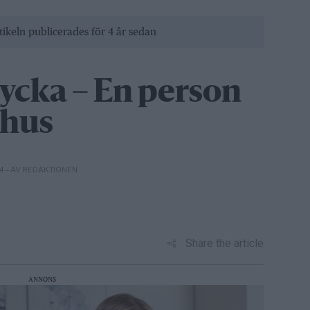
tikeln publicerades för 4 år sedan
ycka – En person
khus
– AV REDAKTIONEN
14
Share the article
ANNONS