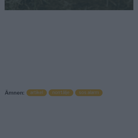
artikel
norrtälje
sos alarm
Ämnen: