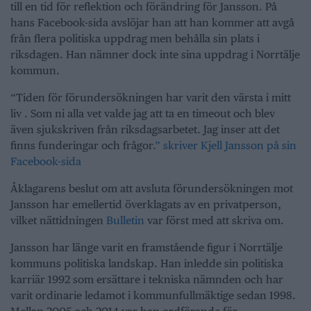
till en tid för reflektion och förändring för Jansson. På
hans Facebook-sida avslöjar han att han kommer att avgå
från flera politiska uppdrag men behålla sin plats i
riksdagen. Han nämner dock inte sina uppdrag i Norrtälje
kommun.
“Tiden för förundersökningen har varit den värsta i mitt
liv . Som ni alla vet valde jag att ta en timeout och blev
även sjukskriven från riksdagsarbetet. Jag inser att det
finns funderingar och frågor.
” skriver Kjell Jansson på sin
Facebook-sida
Åklagarens beslut om att avsluta förundersökningen mot
Jansson har emellertid överklagats av en privatperson,
vilket nättidningen
Bulletin
var först med att skriva om.
Jansson har länge varit en framstående figur i Norrtälje
kommuns politiska landskap. Han inledde sin politiska
karriär 1992 som ersättare i tekniska nämnden och har
varit ordinarie ledamot i kommunfullmäktige sedan 1998.