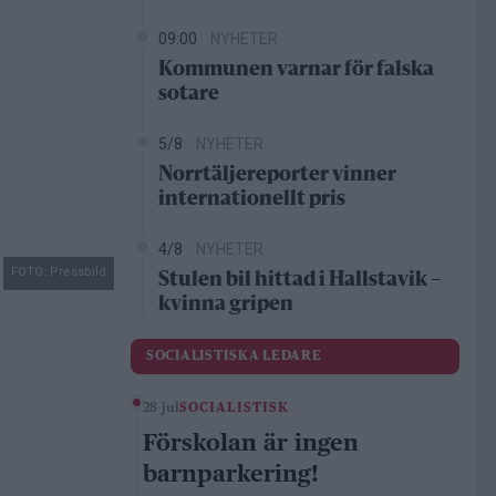
09:00
NYHETER
Kommunen varnar för falska
sotare
5/8
NYHETER
Norrtäljereporter vinner
internationellt pris
4/8
NYHETER
FOTO: Pressbild
Stulen bil hittad i Hallstavik –
kvinna gripen
SOCIALISTISKA LEDARE
28 jul
SOCIALISTISK
Förskolan är ingen
barnparkering!