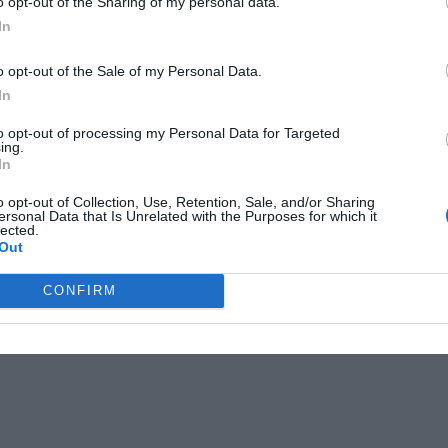
o opt-out of the Sharing of my personal data.
In
o opt-out of the Sale of my Personal Data.
In
kommundirektör
mineral
norrtälje
to opt-out of processing my Personal Data for Targeted
ing.
In
o opt-out of Collection, Use, Retention, Sale, and/or Sharing
ersonal Data that Is Unrelated with the Purposes for which it
lected.
Out
CONFIRM