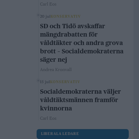
Carl Eos
20 jul
KONSERVATIV
SD och Tidö avskaffar
mängdrabatten för
våldtäkter och andra grova
brott – Socialdemokraterna
säger nej
Andrea Kronvall
15 jul
KONSERVATIV
Socialdemokraterna väljer
våldtäktsmännen framför
kvinnorna
Carl Eos
LIBERALA LEDARE