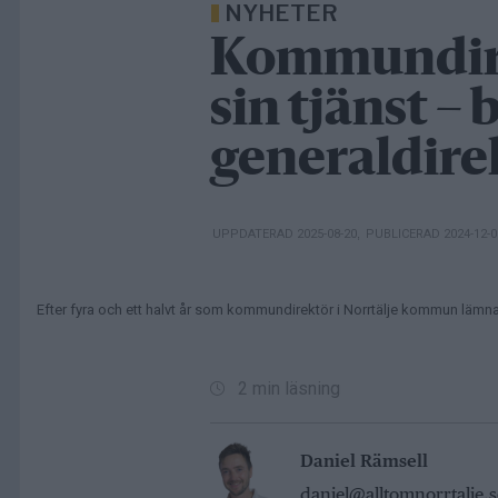
NYHETER
Kommundire
sin tjänst – b
generaldire
UPPDATERAD 2025-08-20
,
PUBLICERAD 2024-12-
Efter fyra och ett halvt år som kommundirektör i Norrtälje kommun lämn
2 min läsning
Daniel Rämsell
daniel@alltomnorrtalje.s