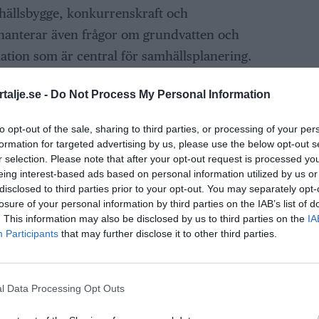
mhällsbygge, konkurrenskraft och
hanterar även frågor om grundvatten och
mation som är central för samhällsplanering.
ing som kommundirektör den 13 december och
talje.se -
Do Not Process My Personal Information
n 1 februari 2025.
to opt-out of the sale, sharing to third parties, or processing of your per
formation for targeted advertising by us, please use the below opt-out s
r selection. Please note that after your opt-out request is processed y
ANNONS
eing interest-based ads based on personal information utilized by us or
disclosed to third parties prior to your opt-out. You may separately opt-
losure of your personal information by third parties on the IAB’s list of
. This information may also be disclosed by us to third parties on the
IA
Participants
that may further disclose it to other third parties.
l Data Processing Opt Outs