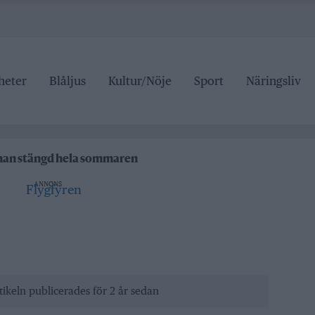
heter
Blåljus
Kultur/Nöje
Sport
Näringsliv
ipen
rrtälje badhus
anan stängd hela sommaren
ANNONS
 pris
ipen
rrtälje badhus
tikeln publicerades för 2 år sedan