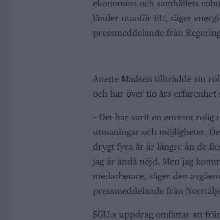
ekonomins och samhällets robus
länder utanför EU, säger energi
pressmeddelande från Regerings
Anette Madsen tillträdde sin 
och har över tio års erfarenhet
– Det har varit en enormt rolig 
utmaningar och möjligheter. Det
drygt fyra år är längre än de f
jag är ändå nöjd. Men jag komm
medarbetare, säger den avgåen
pressmeddelande från Norrtäl
SGU:s uppdrag omfattar att främ