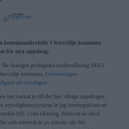
ANNONS
 som kommundirektör i Norrtälje kommun
st för nya uppdrag.
ör för Sveriges geologiska undersökning (SGU)
Norrtälje kommun.
Utnämningen
tidigare på torsdagen.
en har tackat ja till det här viktiga uppdraget.
m myndighetsstyrning är jag övertygad om att
ckla SGU i rätt riktning. Behovet av ökad
ler och mineral är av största vikt för