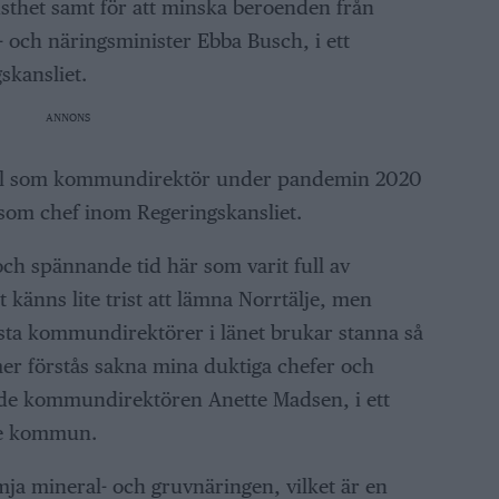
thet samt för att minska beroenden från
- och näringsminister Ebba Busch, i ett
kansliet.
ANNONS
roll som kommundirektör under pandemin 2020
 som chef inom Regeringskansliet.
och spännande tid här som varit full av
 känns lite trist att lämna Norrtälje, men
lesta kommundirektörer i länet brukar stanna så
er förstås sakna mina duktiga chefer och
de kommundirektören Anette Madsen, i ett
je kommun.
ja mineral- och gruvnäringen, vilket är en