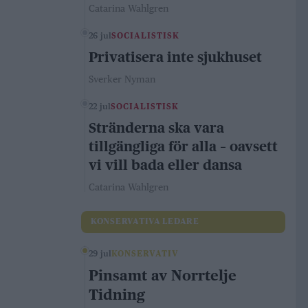
Catarina Wahlgren
26 jul
SOCIALISTISK
Privatisera inte sjukhuset
Sverker Nyman
22 jul
SOCIALISTISK
Stränderna ska vara
tillgängliga för alla – oavsett
vi vill bada eller dansa
Catarina Wahlgren
KONSERVATIVA LEDARE
29 jul
KONSERVATIV
Pinsamt av Norrtelje
Tidning