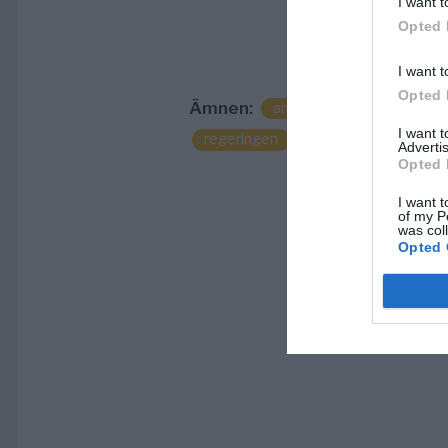
I want t
Opted 
I want t
Opted 
Ämnen:
anettemadsen
karriär
I want 
regeringen
Advertis
Opted 
I want t
of my P
was col
Opted 