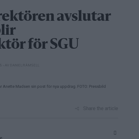
ktören avslutar
lir
ktör för SGU
– AV DANIEL RÄMSELL
05
ar Anette Madsen sin post för nya uppdrag. FOTO: Pressbild
Share the article
e