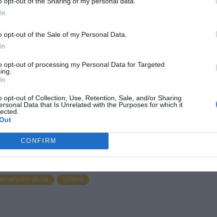
o opt-out of the Sharing of my personal data.
In
ANNONS
o opt-out of the Sale of my Personal Data.
In
to opt-out of processing my Personal Data for Targeted
ing.
In
o opt-out of Collection, Use, Retention, Sale, and/or Sharing
ersonal Data that Is Unrelated with the Purposes for which it
lected.
Out
CONFIRM
nnaholm skola
yxland