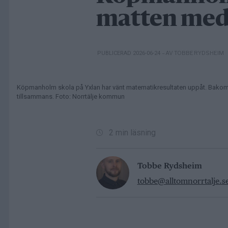
matten med 
– AV TOBBE RYDSHEIM
PUBLICERAD 2026-06-24
Köpmanholm skola på Yxlan har vänt matematikresultaten uppåt. Bakom utv
tillsammans. Foto: Norrtälje kommun
2 min läsning
Tobbe Rydsheim
tobbe@alltomnorrtalje.s