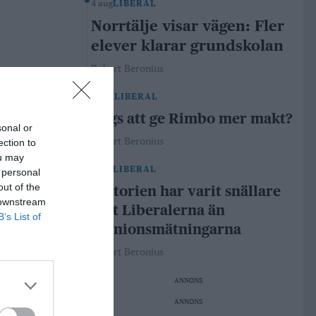
4 aug
LIBERAL
Norrtälje visar vägen: Fler
elever klarar grundskolan
Robert Beronius
29 jul
LIBERAL
Dags att ge Rimbo mer makt?
sonal or
Robert Beronius
ection to
ou may
21 jul
LIBERAL
 personal
out of the
Historien har varit snällare
 downstream
mot Liberalerna än
B’s List of
opinionsmätningarna
Robert Beronius
ANNONS
ANNONS