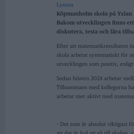
Lyssna
Köpmanholm skola på Yxlan 
Bakom utvecklingen finns ett 
diskutera, testa och lära til
Efter att matematikresultaten 
skola arbetat systematiskt för a
utvecklingen som positiv, enli
Sedan hösten 2024 arbetar mell
Tillsammans med kollegorna ha
arbetar mer aktivt med matemat
– Det som är absolut viktigast f
att det är kul att gå till skolan