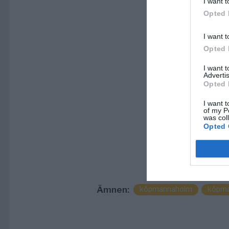
I want t
Opted 
I want t
Opted 
I want 
Advertis
Opted 
I want t
of my P
was col
Opted 
Ämnen:
köpmannaholm
köpma