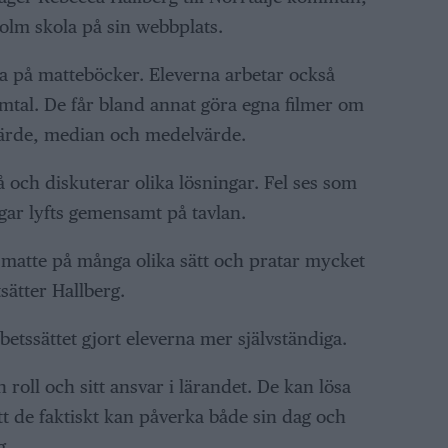
lm skola på sin webbplats.
a på matteböcker. Eleverna arbetar också
amtal. De får bland annat göra egna filmer om
ärde, median och medelvärde.
å och diskuterar olika lösningar. Fel ses som
gar lyfts gemensamt på tavlan.
r matte på många olika sätt och pratar mycket
sätter Hallberg.
etssättet gjort eleverna mer självständiga.
 roll och sitt ansvar i lärandet. De kan lösa
tt de faktiskt kan påverka både sin dag och
g.