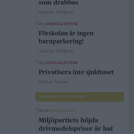
som drabbas
Catarina Wahlgren
28 jul
SOCIALISTISK
Förskolan är ingen
barnparkering!
Catarina Wahlgren
26 jul
SOCIALISTISK
Privatisera inte sjukhuset
Sverker Nyman
KONSERVATIVA LEDARE
08:10
KONSERVATIV
Miljöpartiets höjda
drivmedelspriser är hat