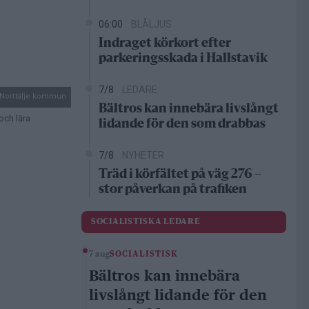
06:00
BLÅLJUS
Indraget körkort efter
parkeringsskada i Hallstavik
7/8
LEDARE
 Norrtälje kommun
Bältros kan innebära livslångt
och lära
lidande för den som drabbas
7/8
NYHETER
Träd i körfältet på väg 276 –
stor påverkan på trafiken
SOCIALISTISKA LEDARE
7 aug
SOCIALISTISK
Bältros kan innebära
livslångt lidande för den