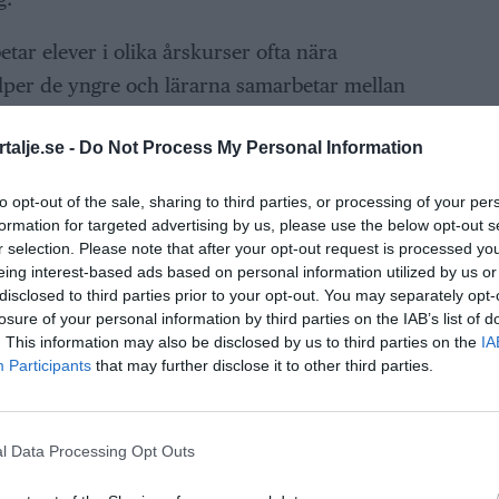
etar elever i olika årskurser ofta nära
älper de yngre och lärarna samarbetar mellan
skapa en röd tråd i matematikundervisningen.
talje.se -
Do Not Process My Personal Information
ANNONS
to opt-out of the sale, sharing to third parties, or processing of your per
formation for targeted advertising by us, please use the below opt-out s
t beskriver skolan som ett medvetet val.
r selection. Please note that after your opt-out request is processed y
eing interest-based ads based on personal information utilized by us or
handsval, säger hon till Norrtälje kommun.
disclosed to third parties prior to your opt-out. You may separately opt-
losure of your personal information by third parties on the IAB’s list of
. This information may also be disclosed by us to third parties on the
IA
lans gemenskap och miljön på Yxlan som en
Participants
that may further disclose it to other third parties.
 som att leva på Saltkråkan, säger hon i
l Data Processing Opt Outs