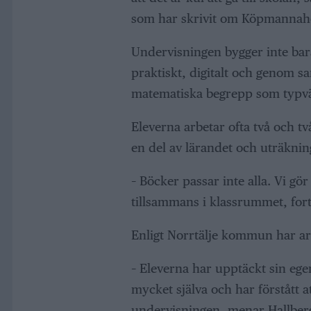
som har skrivit om Köpmannaho
Undervisningen bygger inte bar
praktiskt, digitalt och genom s
matematiska begrepp som typv
Eleverna arbetar ofta två och tv
en del av lärandet och uträknin
– Böcker passar inte alla. Vi gö
tillsammans i klassrummet, fort
Enligt Norrtälje kommun har arb
– Eleverna har upptäckt sin egen
mycket själva och har förstått a
undervisningen, menar Hallber