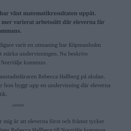
har vänt matematikresultaten uppåt.
mer varierat arbetssätt där eleverna får
lsammans.
tidigare varit en utmaning har Köpmanholm
tt stärka undervisningen. Nu beskrivs
gt Norrtälje kommun.
anstadieläraren Rebecca Hallberg på skolan.
r hon byggt upp en undervisning där eleverna
ik.
ANNONS
ör mig är att eleverna först och främst tycker
, säger Rebecca Hallberg till Norrtälje kommun,