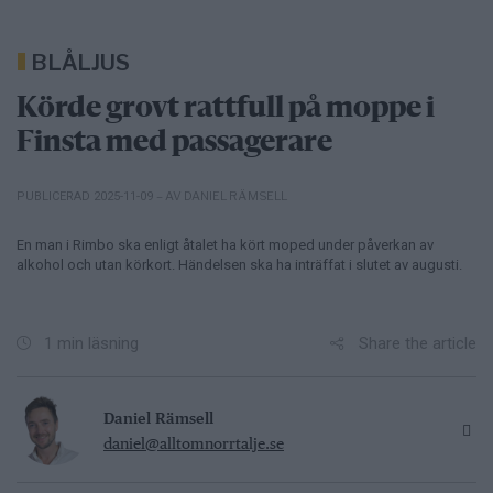
BLÅLJUS
Körde grovt rattfull på moppe i
Finsta med passagerare
– AV DANIEL RÄMSELL
PUBLICERAD 2025-11-09
En man i Rimbo ska enligt åtalet ha kört moped under påverkan av
alkohol och utan körkort. Händelsen ska ha inträffat i slutet av augusti.
Share the article
1 min läsning
Daniel Rämsell
daniel@alltomnorrtalje.se