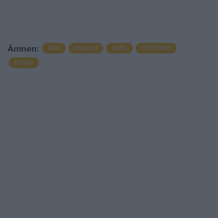
åtal
moped
polis
rattfylleri
Ämnen:
rimbo