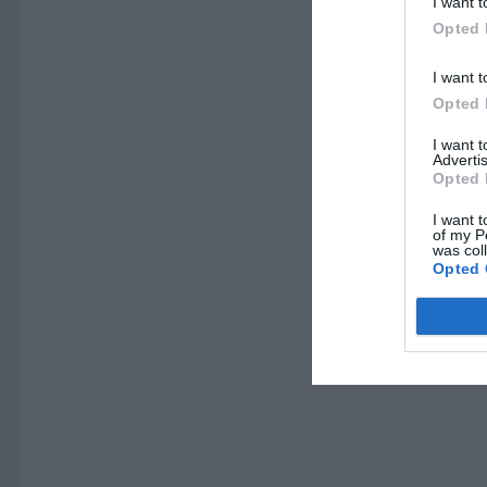
I want t
Opted 
I want t
Opted 
I want 
Advertis
Opted 
I want t
of my P
was col
Opted 