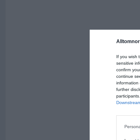
Alltomnorr
If you wish 
sensitive in
confirm you
continue se
information 
further disc
participants
Downstream 
Persona