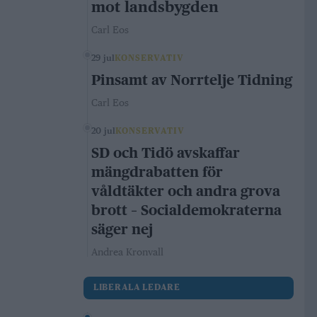
mot landsbygden
Carl Eos
29 jul
KONSERVATIV
Pinsamt av Norrtelje Tidning
Carl Eos
20 jul
KONSERVATIV
SD och Tidö avskaffar
mängdrabatten för
våldtäkter och andra grova
brott – Socialdemokraterna
säger nej
Andrea Kronvall
LIBERALA LEDARE