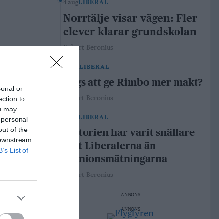
4 aug
LIBERAL
Norrtälje visar vägen: Fler
elever klarar grundskolan
Robert Beronius
29 jul
LIBERAL
Dags att ge Rimbo mer makt?
sonal or
Robert Beronius
ection to
ou may
21 jul
LIBERAL
 personal
out of the
Historien har varit snällare
 downstream
mot Liberalerna än
B’s List of
opinionsmätningarna
Robert Beronius
ANNONS
ANNONS