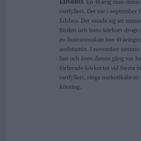
EDSBRO.
En 41-årig man döms ti
rattfylleri. Det var i september 
Edsbro. Det visade sig att ma
färden och hans körkort drogs in
en husrannsakan hos 41-åringe
amfetamin. I november samma å
last och även denna gång var 
förlorade körkortet vid första
rattfylleri, ringa narkotikabrot
körning.