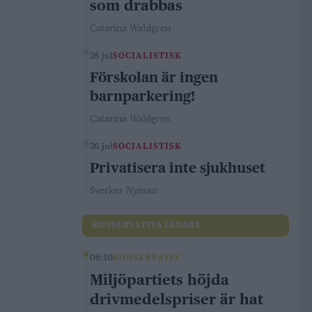
som drabbas
Catarina Wahlgren
28 jul
SOCIALISTISK
Förskolan är ingen
barnparkering!
Catarina Wahlgren
26 jul
SOCIALISTISK
Privatisera inte sjukhuset
Sverker Nyman
KONSERVATIVA LEDARE
08:10
KONSERVATIV
Miljöpartiets höjda
drivmedelspriser är hat