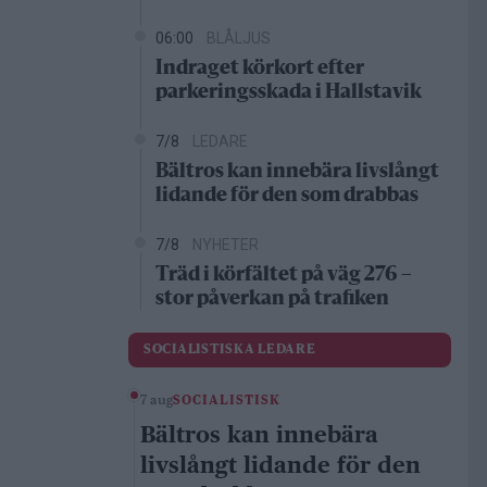
06:00
BLÅLJUS
Indraget körkort efter
parkeringsskada i Hallstavik
7/8
LEDARE
Bältros kan innebära livslångt
lidande för den som drabbas
7/8
NYHETER
Träd i körfältet på väg 276 –
stor påverkan på trafiken
SOCIALISTISKA LEDARE
7 aug
SOCIALISTISK
Bältros kan innebära
livslångt lidande för den