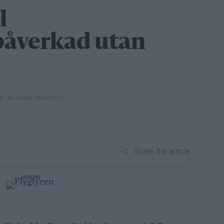
l
åverkad utan
– AV DANIEL RÄMSELL
09
Share the article
ANNONS