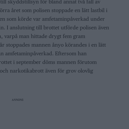
ll skyddstillsyn för bland annat två fall av
förra året som polisen stoppade en lätt lastbil i
nnen som körde var amfetaminpåverkad under
. I anslutning till brottet utförde polisen även
n, varpå man hittade drygt fem gram
r stoppades mannen ånyo körandes i en lätt
han amfetaminpåverkad. Eftersom han
 brottet i september döms mannen förutom
t och narkotikabrott även för grov olovlig
ANNONS