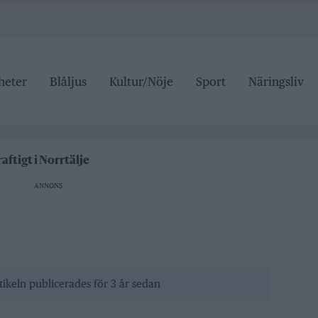
heter
Blåljus
Kultur/Nöje
Sport
Näringsliv
n på trafiken
edelspriser är hat mot landsbygden
aftigt i Norrtälje
 i Hallstavik
ANNONS
r den som drabbas
n på trafiken
edelspriser är hat mot landsbygden
tikeln publicerades för 3 år sedan