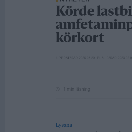
Körde lastbi
amfetaminp
körkort
UPPDATERAD 2025-08-20
,
PUBLICERAD 2023-02-
1 min läsning
Lyssna