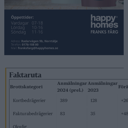
Faktaruta
Anmälningar
Anmälningar
Brottskategori
För
2024 (prel.)
2023
Kortbedrägerier
389
128
+26
Fakturabedrägerier
83
35
+4
Olovlig