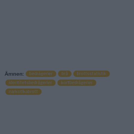
bedrägerier
brå
brottsstatistik
Ämnen:
identitetsbedrägerier
kortbedrägerier
narkotikabrott