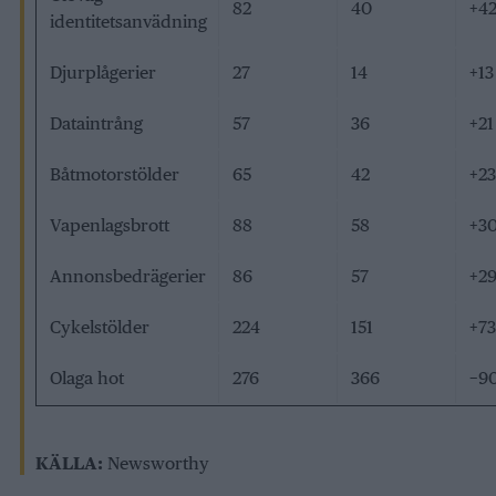
82
40
+4
identitetsanvädning
Djurplågerier
27
14
+13
Dataintrång
57
36
+21
Båtmotorstölder
65
42
+23
Vapenlagsbrott
88
58
+3
Annonsbedrägerier
86
57
+2
Cykelstölder
224
151
+73
Olaga hot
276
366
−9
KÄLLA:
Newsworthy