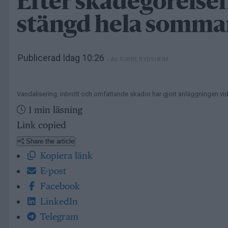
Efter skadegörelse
stängd hela somma
Publicerad Idag 10:26
– AV TOBBE RYDSHEIM
Vandalisering, inbrott och omfattande skador har gjort anläggningen v
1 min läsning
Link copied
Share the article
Kopiera länk
E-post
Facebook
LinkedIn
Telegram