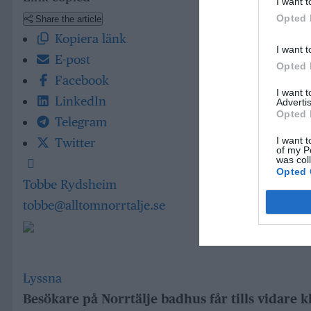
I want t
Opted 
Share the article
Kopiera länk
I want t
E-post
Opted 
Facebook
I want 
LinkedIn
Advertis
Opted 
Telegram
I want t
Twitter
of my P
was col
Opted 
Tobbe Rydsheim
tobbe@alltomnorrtalje.se
Lyssna
Besökare på Norrtälje badhus får tills vidare