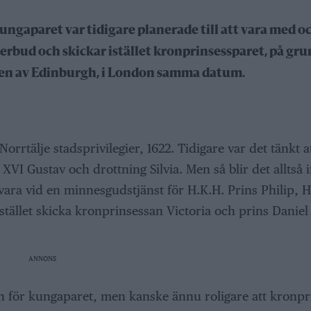
ngaparet var tidigare planerade till att vara med oc
terbud och skickar istället kronprinsessparet, på gru
igen av Edinburgh, i London samma datum.
Norrtälje stadsprivilegier, 1622. Tidigare var det tänkt a
VI Gustav och drottning Silvia. Men så blir det alltså i
vara vid en minnesgudstjänst för H.K.H. Prins Philip, H
ället skicka kronprinsessan Victoria och prins Daniel t
ANNONS
taden för kungaparet, men kanske ännu roligare att kronp