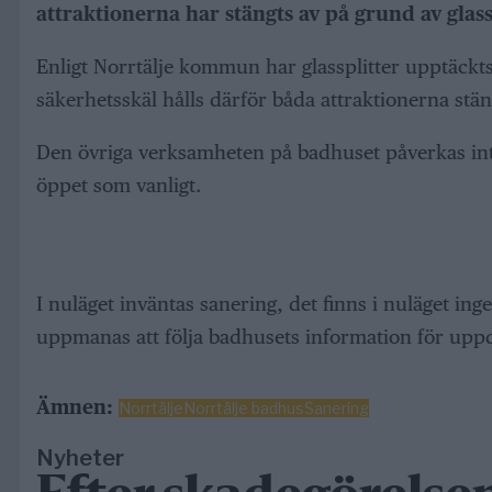
attraktionerna har stängts av på grund av glass
Enligt Norrtälje kommun har glassplitter upptäckt
säkerhetsskäl hålls därför båda attraktionerna stän
Den övriga verksamheten på badhuset påverkas inte
öppet som vanligt.
I nuläget inväntas sanering, det finns i nuläget i
uppmanas att följa badhusets information för uppd
Ämnen:
Norrtälje
Norrtälje badhus
Sanering
Nyheter