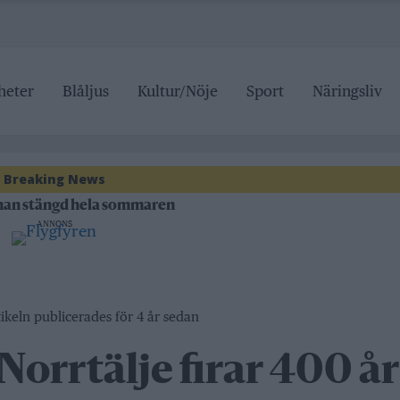
heter
Blåljus
Kultur/Nöje
Sport
Näringsliv
ipen
Breaking News
rrtälje badhus
anan stängd hela sommaren
ANNONS
 pris
ipen
rrtälje badhus
ikeln publicerades för 4 år sedan
Norrtälje firar 400 år