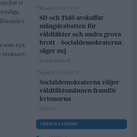
 mycket vi
20 jul
KONSERVATIV
trevliga,
SD och Tidö avskaffar
dförande i
mängdrabatten för
våldtäkter och andra grova
brott – Socialdemokraterna
la som nya
säger nej
s invånare.
Andrea Kronvall
15 jul
KONSERVATIV
Socialdemokraterna väljer
våldtäktsmännen framför
kvinnorna
Carl Eos
LIBERALA LEDARE