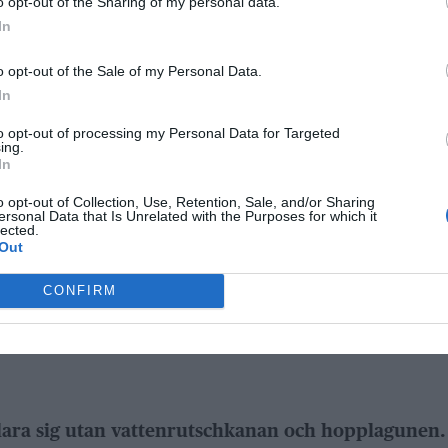
o opt-out of the Sharing of my personal data.
In
o opt-out of the Sale of my Personal Data.
In
to opt-out of processing my Personal Data for Targeted
ing.
In
o opt-out of Collection, Use, Retention, Sale, and/or Sharing
ersonal Data that Is Unrelated with the Purposes for which it
lected.
Out
CONFIRM
ANNONS
 klara sig utan vattenrutschkanan och hopplagunen