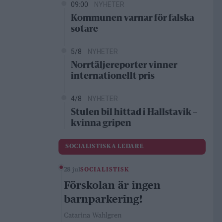
09:00
NYHETER
Kommunen varnar för falska
sotare
5/8
NYHETER
Norrtäljereporter vinner
internationellt pris
4/8
NYHETER
Stulen bil hittad i Hallstavik –
kvinna gripen
SOCIALISTISKA LEDARE
28 jul
SOCIALISTISK
Förskolan är ingen
barnparkering!
Catarina Wahlgren