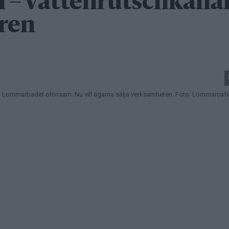
n – vattenrutschkana
ren
id Lommarbadet olönsam. Nu vill ägarna sälja verksamheten. Foto: Lommarcaf