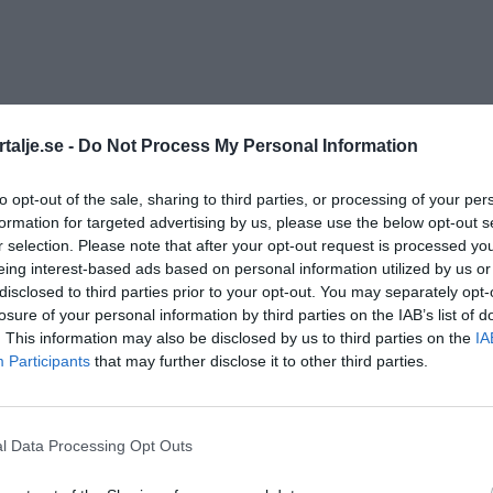
talje.se -
Do Not Process My Personal Information
to opt-out of the sale, sharing to third parties, or processing of your per
hålls stängd på Norrt
formation for targeted advertising by us, please use the below opt-out s
r selection. Please note that after your opt-out request is processed y
eing interest-based ads based on personal information utilized by us or
disclosed to third parties prior to your opt-out. You may separately opt-
losure of your personal information by third parties on the IAB’s list of
. This information may also be disclosed by us to third parties on the
IA
Participants
that may further disclose it to other third parties.
Foto:
l Data Processing Opt Outs