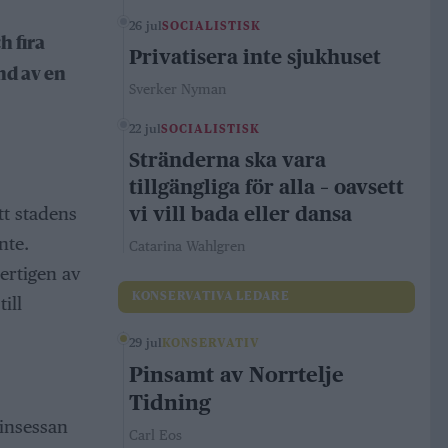
26 jul
SOCIALISTISK
h fira
Privatisera inte sjukhuset
nd av en
Sverker Nyman
22 jul
SOCIALISTISK
Stränderna ska vara
tillgängliga för alla – oavsett
vi vill bada eller dansa
tt stadens
nte.
Catarina Wahlgren
ertigen av
KONSERVATIVA LEDARE
ill
29 jul
KONSERVATIV
Pinsamt av Norrtelje
Tidning
rinsessan
Carl Eos