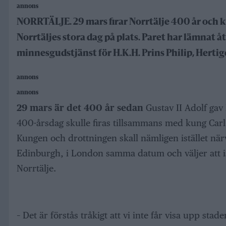
annons
NORRTÄLJE. 29 mars firar Norrtälje 400 år och ku
Norrtäljes stora dag på plats. Paret har lämnat å
minnesgudstjänst för H.K.H. Prins Philip, Hert
annons
annons
29 mars är det 400 år sedan
Gustav II Adolf gav 
400-årsdag skulle firas tillsammans med kung Carl X
Kungen och drottningen skall nämligen istället när
Edinburgh, i London samma datum och väljer att ist
Norrtälje.
– Det är förstås tråkigt att vi inte får visa upp s