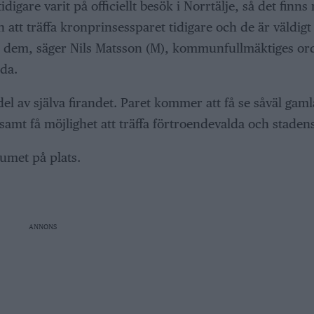
igare varit på officiellt besök i Norrtälje, så det finns
att träffa kronprinsessparet tidigare och de är väldigt 
 för dem, säger Nils Matsson (M), kommunfullmäktiges or
da.
l av själva firandet. Paret kommer att få se såväl gam
 samt få möjlighet att träffa förtroendevalda och staden
eumet på plats.
ANNONS