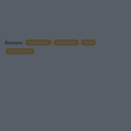
avhysning
hallstavik
hyra
Ämnen:
tingsrätten