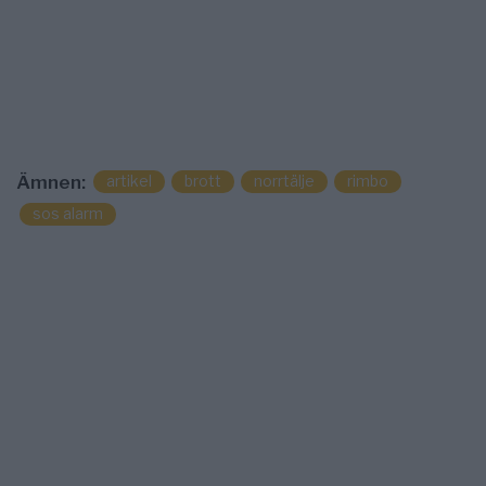
artikel
brott
norrtälje
rimbo
Ämnen:
sos alarm