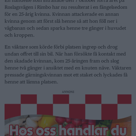
En händelse som inträffade den 7 oktober förra året på
Roslagsvägen i Rimbo har nu resulterat i en fängelsedom
för en 25-årig kvinna. Kvinnan attackerade en annan
kvinna genom att först slå henne så att hon föll ner i
vägbanan och sedan sparka henne tre gånger i huvudet
och kroppen.
En väktare som körde förbi platsen ingrep och drog
undan offret till sin bil. När han försökte få kontakt med
den skadade kvinnan, kom 25-åringen fram och slog
henne två gånger i ansiktet med en knuten näve. Väktaren
pressade gärningskvinnan mot ett staket och lyckades få
henne att lämna platsen.
ANNONS