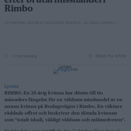
efter brutal misshandel i
Rimbo
– AV DANIEL RÄMSELL
UPPDATERAD 2025-08-20
,
PUBLICERAD 2023-05-01
Share the article
1 min läsning
ANNONS
Lyssna
RIMBO. En 25-årig kvinna har dömts till tio
månaders fängelse för en våldsam misshandel av en
annan kvinna på Roslagsvägen i Rimbo. En väktare
räddade offret och beskriver den dömda kvinnan
som "totalt iskall, väldigt våldsam och målmedveten".