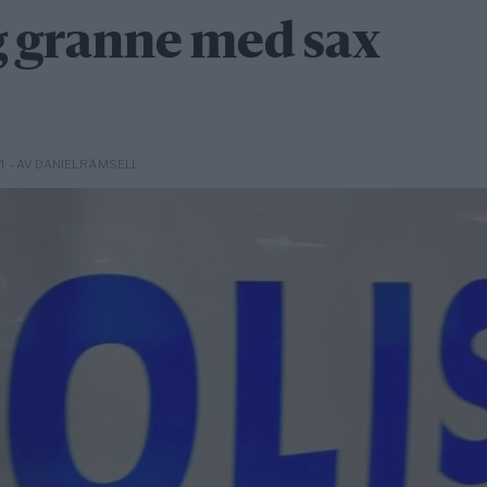
 granne med sax
– AV DANIEL RÄMSELL
31