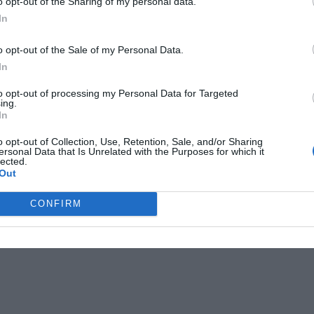
o opt-out of the Sharing of my personal data.
In
o opt-out of the Sale of my Personal Data.
In
berövad
grov misshandel
julafton
norrtälje
to opt-out of processing my Personal Data for Targeted
ing.
In
o opt-out of Collection, Use, Retention, Sale, and/or Sharing
ersonal Data that Is Unrelated with the Purposes for which it
lected.
Out
CONFIRM