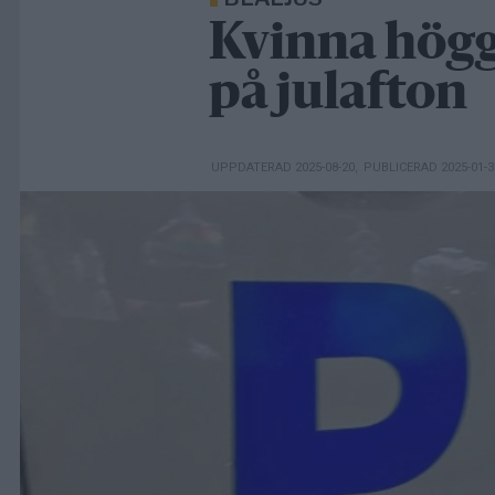
Kvinna högg
på julafton
UPPDATERAD 2025-08-20
,
PUBLICERAD 2025-01-