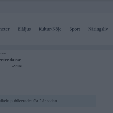
heter
Blåljus
Kultur/Nöje
Sport
Näringsliv
roller
lt pris
ipen
r tre dagar
grundskolan
ANNONS
roller
lt pris
tikeln publicerades för 2 år sedan