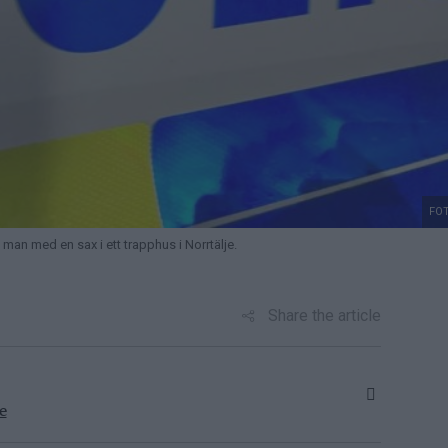
FOT
n man med en sax i ett trapphus i Norrtälje.
Share the article
e