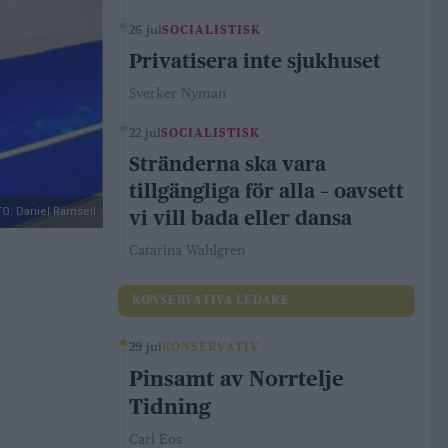
26 jul
SOCIALISTISK
Privatisera inte sjukhuset
Sverker Nyman
22 jul
SOCIALISTISK
Stränderna ska vara
tillgängliga för alla – oavsett
O: Daniel Rämsell
vi vill bada eller dansa
Catarina Wahlgren
KONSERVATIVA LEDARE
29 jul
KONSERVATIV
Pinsamt av Norrtelje
Tidning
Carl Eos