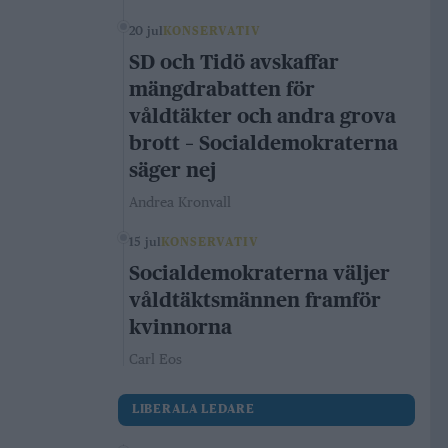
20 jul
KONSERVATIV
SD och Tidö avskaffar
mängdrabatten för
våldtäkter och andra grova
brott – Socialdemokraterna
säger nej
Andrea Kronvall
15 jul
KONSERVATIV
Socialdemokraterna väljer
våldtäktsmännen framför
kvinnorna
Carl Eos
LIBERALA LEDARE