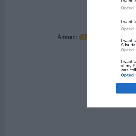
I want t
Opted 
I want t
Opted 
Ämnen:
åtal
brott
frihets
I want 
Advertis
Opted 
I want t
of my P
was col
Opted 