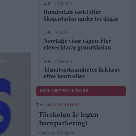
4/8
NYHETER
Hundratals verk fyller
Skaparladan under tre dagar
4/8
LEDARE
Norrtälje visar vägen: Fler
elever klarar grundskolan
3/8
NYHETER
41 matverksamheter fick krav
efter kontroller
SOCIALISTISKA LEDARE
28 jul
SOCIALISTISK
Förskolan är ingen
barnparkering!
Catarina Wahlgren