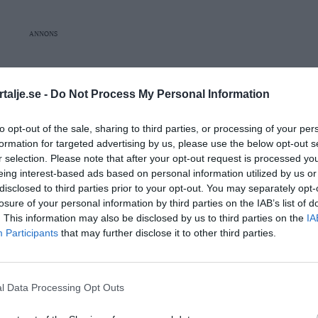
ANNONS
 försök till grov misshandel
talje.se -
Do Not Process My Personal Information
as i Brottsbalken (1962:700) 3 kap. 5 § och 23 kap. 2
ngar som innebär livsfara eller synnerlig risk för
to opt-out of the sale, sharing to third parties, or processing of your per
- eller stickvapen riktade mot överkroppen.
formation for targeted advertising by us, please use the below opt-out s
r selection. Please note that after your opt-out request is processed y
eing interest-based ads based on personal information utilized by us or
disclosed to third parties prior to your opt-out. You may separately opt-
losure of your personal information by third parties on the IAB’s list of
. This information may also be disclosed by us to third parties on the
IA
Participants
that may further disclose it to other third parties.
l Data Processing Opt Outs