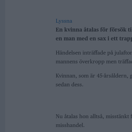
Lyssna
En kvinna åtalas för försök ti
en man med en sax i ett trapp
Händelsen inträffade på julafton
mannens överkropp men träffad
Kvinnan, som är 45-årsåldern, g
sedan dess.
Nu åtalas hon alltså, misstänkt f
misshandel.