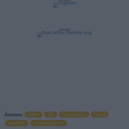
ANNONS
ANNONS
Ämnen:
alarm
båt
bergshamra
brand
norrtälje
räddningstjänst