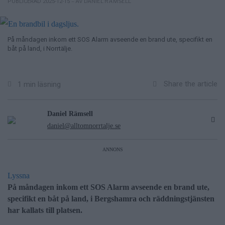
– AV DANIEL RÄMSELL
PUBLICERAD 2025-12-15
På måndagen inkom ett SOS Alarm avseende en brand ute, specifikt en
båt på land, i Norrtälje.
Share the article
1 min läsning
Daniel Rämsell
daniel@alltomnorrtalje.se
ANNONS
Lyssna
På måndagen inkom ett SOS Alarm avseende en brand ute,
specifikt en båt på land, i Bergshamra och räddningstjänsten
har kallats till platsen.