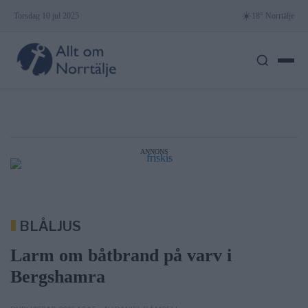
Skip
☀️
Torsdag 10 jul 2025
18° Norrtälje
to
content
ANNONS
BLÅLJUS
Larm om båtbrand på varv i
Bergshamra