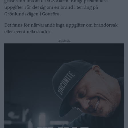
gräsbrand inkom till SOS Alarm. Enligt preliminära
uppgifter rör det sig om en brand i terräng på
Grönlundsvägen i Gottröra.
Det finns för närvarande inga uppgifter om brandorsak
eller eventuella skador.
ANNONS