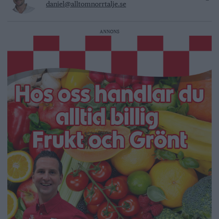
daniel@alltomnorrtalje.se
ANNONS