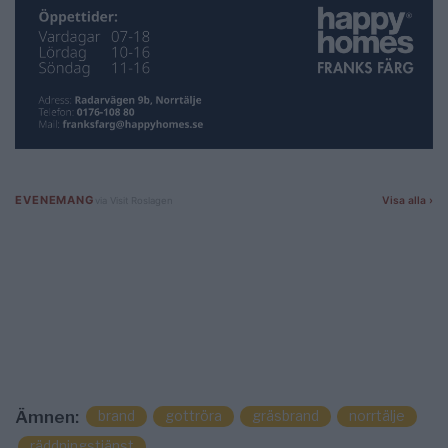
brand
gottröra
gräsbrand
norrtälje
Ämnen:
räddningstjänst